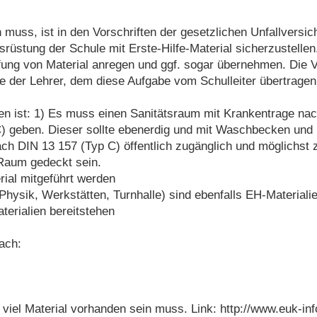
 muss, ist in den Vorschriften der gesetzlichen Unfallversic
rüstung der Schule mit Erste-Hilfe-Material sicherzustellen
ung von Material anregen und ggf. sogar übernehmen. Die V
se der Lehrer, dem diese Aufgabe vom Schulleiter übertrage
n ist: 1) Es muss einen Sanitätsraum mit Krankentrage nach 
 geben. Dieser sollte ebenerdig und mit Waschbecken und F
h DIN 13 157 (Typ C) öffentlich zugänglich und möglichst z
Raum gedeckt sein.
ial mitgeführt werden
hysik, Werkstätten, Turnhalle) sind ebenfalls EH-Materiali
erialien bereitstehen
ach:
 viel Material vorhanden sein muss. Link: http://www.euk-in