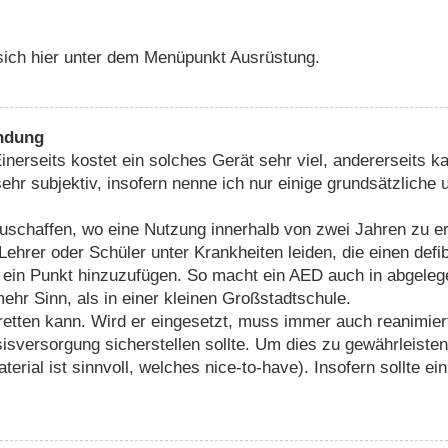
 sich hier unter dem Menüpunkt Ausrüstung.
endung
inerseits kostet ein solches Gerät sehr viel, andererseits k
r subjektiv, insofern nenne ich nur einige grundsätzliche u
chaffen, wo eine Nutzung innerhalb von zwei Jahren zu erwa
 Lehrer oder Schüler unter Krankheiten leiden, die einen def
ch ein Punkt hinzuzufügen. So macht ein AED auch in abge
ehr Sinn, als in einer kleinen Großstadtschule.
n retten kann. Wird er eingesetzt, muss immer auch reanimie
sversorgung sicherstellen sollte. Um dies zu gewährleisten,
aterial ist sinnvoll, welches nice-to-have). Insofern sollte