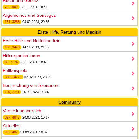
Recht und Gesetz
75, 1902
23.11.2021, 18:41
Allgemeines und Sonstiges
161, 3288
03.02.2023, 20:55
Erste Hilfe, Rettung und Medizin
Erste Hilfe und Notfallmedizin
136, 3473
14.11.2019, 21:57
Hilfsorganisationen
86, 2174
23.11.2021, 18:40
Fallbeispiele
388, 14773
02.02.2023, 23:25
Besprechung von Szenarien
115, 2271
15.06.2023, 06:56
Community
Vorstellungsbereich
397, 4847
20.08.2022, 10:17
Aktuelles
93, 1407
31.03.2021, 18:07