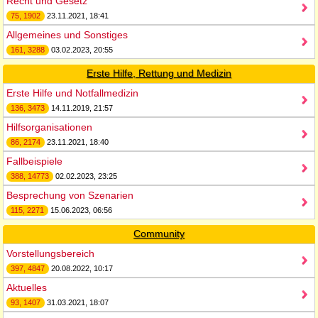
Recht und Gesetz
75, 1902
23.11.2021, 18:41
Allgemeines und Sonstiges
161, 3288
03.02.2023, 20:55
Erste Hilfe, Rettung und Medizin
Erste Hilfe und Notfallmedizin
136, 3473
14.11.2019, 21:57
Hilfsorganisationen
86, 2174
23.11.2021, 18:40
Fallbeispiele
388, 14773
02.02.2023, 23:25
Besprechung von Szenarien
115, 2271
15.06.2023, 06:56
Community
Vorstellungsbereich
397, 4847
20.08.2022, 10:17
Aktuelles
93, 1407
31.03.2021, 18:07