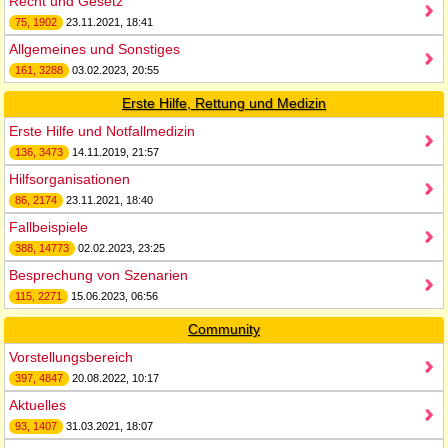
Recht und Gesetz
75, 1902
23.11.2021, 18:41
Allgemeines und Sonstiges
161, 3288
03.02.2023, 20:55
Erste Hilfe, Rettung und Medizin
Erste Hilfe und Notfallmedizin
136, 3473
14.11.2019, 21:57
Hilfsorganisationen
86, 2174
23.11.2021, 18:40
Fallbeispiele
388, 14773
02.02.2023, 23:25
Besprechung von Szenarien
115, 2271
15.06.2023, 06:56
Community
Vorstellungsbereich
397, 4847
20.08.2022, 10:17
Aktuelles
93, 1407
31.03.2021, 18:07