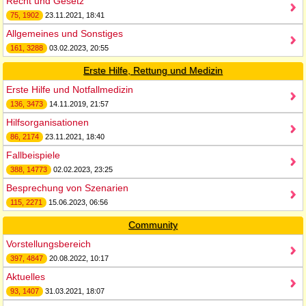
Recht und Gesetz
75, 1902
23.11.2021, 18:41
Allgemeines und Sonstiges
161, 3288
03.02.2023, 20:55
Erste Hilfe, Rettung und Medizin
Erste Hilfe und Notfallmedizin
136, 3473
14.11.2019, 21:57
Hilfsorganisationen
86, 2174
23.11.2021, 18:40
Fallbeispiele
388, 14773
02.02.2023, 23:25
Besprechung von Szenarien
115, 2271
15.06.2023, 06:56
Community
Vorstellungsbereich
397, 4847
20.08.2022, 10:17
Aktuelles
93, 1407
31.03.2021, 18:07