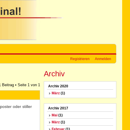
Registrieren
Anmelden
Archiv
1 Beitrag • Seite
1
von
1
Archiv 2020
März
(1)
oster oder stiller
Archiv 2017
Mai
(1)
März
(1)
Februar
(1)