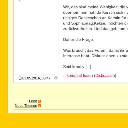
Wir, das sind meine Wenigkeit, die
übernommen hat, da Kerstin sich na
riesiges Dankeschön an Kerstin für a
und Sophia.mag.Kekse, möchten di
zurückverhelfen. Und das geht am b
Daher die Frage:
Was braucht das Forum, damit ihr a
Interesse habt, Diskussionen zu sta
Seid kreativ [...]
...komplett lesen
(
Diskussion
)
03.05.2016, 08:47
Feed
Neue Themen