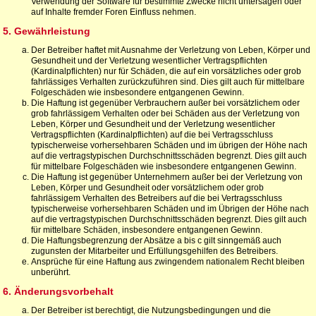
Verwendung der Software für bestimmte Zwecke nicht untersagen oder
auf Inhalte fremder Foren Einfluss nehmen.
5. Gewährleistung
Der Betreiber haftet mit Ausnahme der Verletzung von Leben, Körper und
Gesundheit und der Verletzung wesentlicher Vertragspflichten
(Kardinalpflichten) nur für Schäden, die auf ein vorsätzliches oder grob
fahrlässiges Verhalten zurückzuführen sind. Dies gilt auch für mittelbare
Folgeschäden wie insbesondere entgangenen Gewinn.
Die Haftung ist gegenüber Verbrauchern außer bei vorsätzlichem oder
grob fahrlässigem Verhalten oder bei Schäden aus der Verletzung von
Leben, Körper und Gesundheit und der Verletzung wesentlicher
Vertragspflichten (Kardinalpflichten) auf die bei Vertragsschluss
typischerweise vorhersehbaren Schäden und im übrigen der Höhe nach
auf die vertragstypischen Durchschnittsschäden begrenzt. Dies gilt auch
für mittelbare Folgeschäden wie insbesondere entgangenen Gewinn.
Die Haftung ist gegenüber Unternehmern außer bei der Verletzung von
Leben, Körper und Gesundheit oder vorsätzlichem oder grob
fahrlässigem Verhalten des Betreibers auf die bei Vertragsschluss
typischerweise vorhersehbaren Schäden und im Übrigen der Höhe nach
auf die vertragstypischen Durchschnittsschäden begrenzt. Dies gilt auch
für mittelbare Schäden, insbesondere entgangenen Gewinn.
Die Haftungsbegrenzung der Absätze a bis c gilt sinngemäß auch
zugunsten der Mitarbeiter und Erfüllungsgehilfen des Betreibers.
Ansprüche für eine Haftung aus zwingendem nationalem Recht bleiben
unberührt.
6. Änderungsvorbehalt
Der Betreiber ist berechtigt, die Nutzungsbedingungen und die