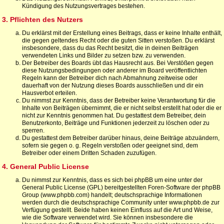
Kündigung des Nutzungsvertrages bestehen.
3. Pflichten des Nutzers
Du erklärst mit der Erstellung eines Beitrags, dass er keine Inhalte enthält,
die gegen geltendes Recht oder die guten Sitten verstoßen. Du erklärst
insbesondere, dass du das Recht besitzt, die in deinen Beiträgen
verwendeten Links und Bilder zu setzen bzw. zu verwenden.
Der Betreiber des Boards übt das Hausrecht aus. Bei Verstößen gegen
diese Nutzungsbedingungen oder anderer im Board veröffentlichten
Regeln kann der Betreiber dich nach Abmahnung zeitweise oder
dauerhaft von der Nutzung dieses Boards ausschließen und dir ein
Hausverbot erteilen.
Du nimmst zur Kenntnis, dass der Betreiber keine Verantwortung für die
Inhalte von Beiträgen übernimmt, die er nicht selbst erstellt hat oder die er
nicht zur Kenntnis genommen hat. Du gestattest dem Betreiber, dein
Benutzerkonto, Beiträge und Funktionen jederzeit zu löschen oder zu
sperren.
Du gestattest dem Betreiber darüber hinaus, deine Beiträge abzuändern,
sofern sie gegen o. g. Regeln verstoßen oder geeignet sind, dem
Betreiber oder einem Dritten Schaden zuzufügen.
4. General Public License
Du nimmst zur Kenntnis, dass es sich bei phpBB um eine unter der
General Public License (GPL) bereitgestellten Foren-Software der phpBB
Group (www.phpbb.com) handelt; deutschsprachige Informationen
werden durch die deutschsprachige Community unter www.phpbb.de zur
Verfügung gestellt. Beide haben keinen Einfluss auf die Art und Weise,
wie die Software verwendet wird. Sie können insbesondere die