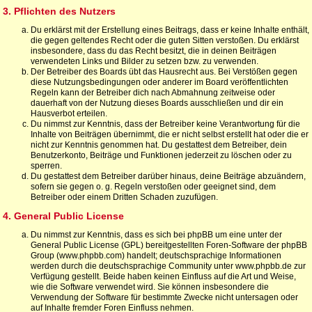
3. Pflichten des Nutzers
Du erklärst mit der Erstellung eines Beitrags, dass er keine Inhalte enthält,
die gegen geltendes Recht oder die guten Sitten verstoßen. Du erklärst
insbesondere, dass du das Recht besitzt, die in deinen Beiträgen
verwendeten Links und Bilder zu setzen bzw. zu verwenden.
Der Betreiber des Boards übt das Hausrecht aus. Bei Verstößen gegen
diese Nutzungsbedingungen oder anderer im Board veröffentlichten
Regeln kann der Betreiber dich nach Abmahnung zeitweise oder
dauerhaft von der Nutzung dieses Boards ausschließen und dir ein
Hausverbot erteilen.
Du nimmst zur Kenntnis, dass der Betreiber keine Verantwortung für die
Inhalte von Beiträgen übernimmt, die er nicht selbst erstellt hat oder die er
nicht zur Kenntnis genommen hat. Du gestattest dem Betreiber, dein
Benutzerkonto, Beiträge und Funktionen jederzeit zu löschen oder zu
sperren.
Du gestattest dem Betreiber darüber hinaus, deine Beiträge abzuändern,
sofern sie gegen o. g. Regeln verstoßen oder geeignet sind, dem
Betreiber oder einem Dritten Schaden zuzufügen.
4. General Public License
Du nimmst zur Kenntnis, dass es sich bei phpBB um eine unter der
General Public License (GPL) bereitgestellten Foren-Software der phpBB
Group (www.phpbb.com) handelt; deutschsprachige Informationen
werden durch die deutschsprachige Community unter www.phpbb.de zur
Verfügung gestellt. Beide haben keinen Einfluss auf die Art und Weise,
wie die Software verwendet wird. Sie können insbesondere die
Verwendung der Software für bestimmte Zwecke nicht untersagen oder
auf Inhalte fremder Foren Einfluss nehmen.