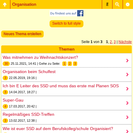
Organisation
#
Switch to full style
Neues Thema erstellen
Seite
1
von
3
:
1
,
2
,
3
|
Nächste
Themen
Was mitnehmen zu Weihnachtskonzert?
30
25.11.2021, 14:41 | Gehe zu Seite:
1
2
3
Organisation beim Schulfest
3
22.05.2019, 19:16 |
Ich bin E Leiter des SSD und muss das erste mal Planen SOS
3
14.04.2017, 18:27 |
Super-Gau
4
17.03.2017, 20:42 |
Regelmäßiges SSD-Treffen
3
13.02.2017, 12:38 |
Wie ist euer SSD auf dem Berufskolleg/schule Organisiert?