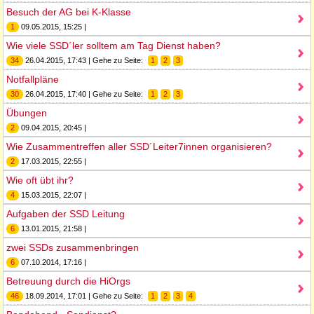
Besuch der AG bei K-Klasse
1
09.05.2015, 15:25 |
Wie viele SSD´ler solltem am Tag Dienst haben?
34
26.04.2015, 17:43 | Gehe zu Seite:
1
2
3
Notfallpläne
30
26.04.2015, 17:40 | Gehe zu Seite:
1
2
3
Übungen
2
09.04.2015, 20:45 |
Wie Zusammentreffen aller SSD´Leiter7innen organisieren?
2
17.03.2015, 22:55 |
Wie oft übt ihr?
4
15.03.2015, 22:07 |
Aufgaben der SSD Leitung
6
13.01.2015, 21:58 |
zwei SSDs zusammenbringen
6
07.10.2014, 17:16 |
Betreuung durch die HiOrgs
46
18.09.2014, 17:01 | Gehe zu Seite:
1
2
3
4