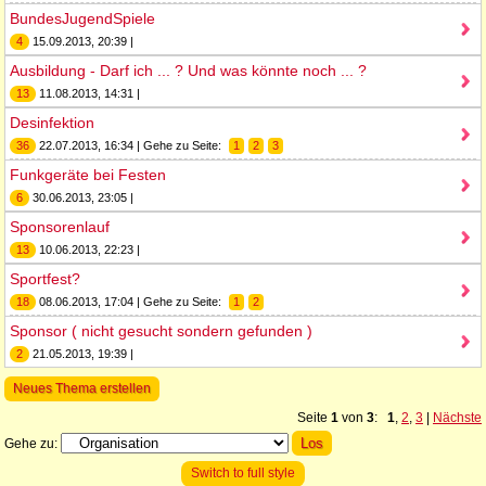
BundesJugendSpiele
4
15.09.2013, 20:39 |
Ausbildung - Darf ich ... ? Und was könnte noch ... ?
13
11.08.2013, 14:31 |
Desinfektion
36
22.07.2013, 16:34 | Gehe zu Seite:
1
2
3
Funkgeräte bei Festen
6
30.06.2013, 23:05 |
Sponsorenlauf
13
10.06.2013, 22:23 |
Sportfest?
18
08.06.2013, 17:04 | Gehe zu Seite:
1
2
Sponsor ( nicht gesucht sondern gefunden )
2
21.05.2013, 19:39 |
Neues Thema erstellen
Seite
1
von
3
:
1
,
2
,
3
|
Nächste
Gehe zu:
Switch to full style