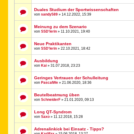
Duales Studium der Sportwissenschaften
von
sandy589
» 14.12.2022, 15:39
Meinung zu dem Szenario
von
SSD'lerin
» 11.10.2021, 19:40
Neue Praktikanten
von
SSD'lerin
» 22.10.2021, 18:42
Ausbildung
von
Kai
» 31.07.2018, 23:23
Geringes Vertrauen der Schulleitung
von
PascalWe
» 21.06.2020, 18:36
Beutelbeatmung üben
von
SchneiderF
» 21.01.2020, 09:13
Long QT-Syndrom
von
Saxo
» 11.12.2018, 15:28
Adrenalinkick bei Einsatz - Tipps?
von
Karlifax
» 15.06.2018, 13:27