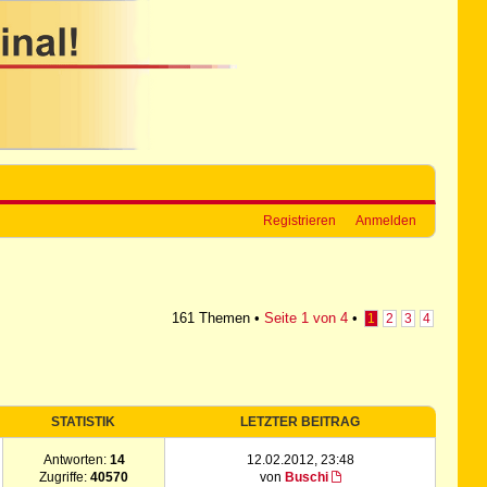
Registrieren
Anmelden
161 Themen •
Seite
1
von
4
•
1
2
3
4
STATISTIK
LETZTER BEITRAG
Antworten:
14
12.02.2012, 23:48
Zugriffe:
40570
von
Buschi