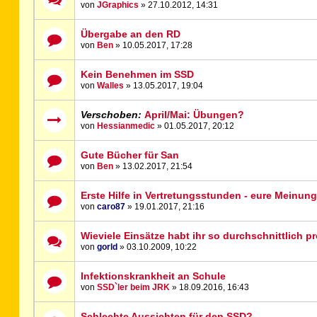
von
JGraphics
» 27.10.2012, 14:31
Übergabe an den RD
von
Ben
» 10.05.2017, 17:28
Kein Benehmen im SSD
von
Walles
» 13.05.2017, 19:04
Verschoben:
April/Mai: Übungen?
von
Hessianmedic
» 01.05.2017, 20:12
Gute Bücher für San
von
Ben
» 13.02.2017, 21:54
Erste Hilfe in Vertretungsstunden - eure Meinun
von
caro87
» 19.01.2017, 21:16
Wieviele Einsätze habt ihr so durchschnittlich 
von
gorld
» 03.10.2009, 10:22
Infektionskrankheit an Schule
von
SSD`ler beim JRK
» 18.09.2016, 16:43
Schlechte Aussichten für den SSD?