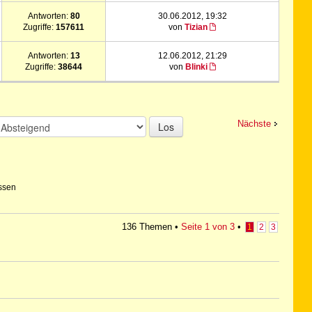
Antworten:
80
30.06.2012, 19:32
Zugriffe:
157611
von
Tizian
Antworten:
13
12.06.2012, 21:29
Zugriffe:
38644
von
Blinki
Nächste
Los
ssen
136 Themen •
Seite
1
von
3
•
1
2
3