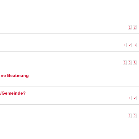
1
2
1
2
3
1
2
3
ohne Beatmung
dt/Gemeinde?
1
2
1
2