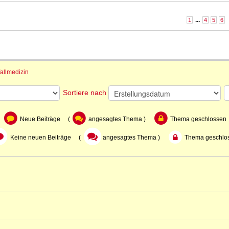
...
1
4
5
6
fallmedizin
Sortiere nach
Neue Beiträge (
angesagtes Thema )
Thema geschlossen
Keine neuen Beiträge (
angesagtes Thema )
Thema geschlo