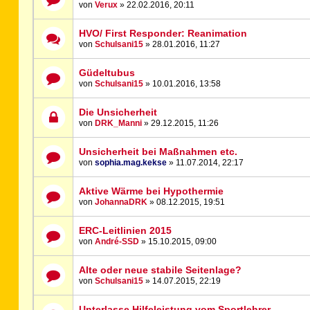
von
Verux
» 22.02.2016, 20:11
HVO/ First Responder: Reanimation
von
Schulsani15
» 28.01.2016, 11:27
Güdeltubus
von
Schulsani15
» 10.01.2016, 13:58
Die Unsicherheit
von
DRK_Manni
» 29.12.2015, 11:26
Unsicherheit bei Maßnahmen etc.
von
sophia.mag.kekse
» 11.07.2014, 22:17
Aktive Wärme bei Hypothermie
von
JohannaDRK
» 08.12.2015, 19:51
ERC-Leitlinien 2015
von
André-SSD
» 15.10.2015, 09:00
Alte oder neue stabile Seitenlage?
von
Schulsani15
» 14.07.2015, 22:19
Unterlasse Hilfeleistung vom Sportlehrer