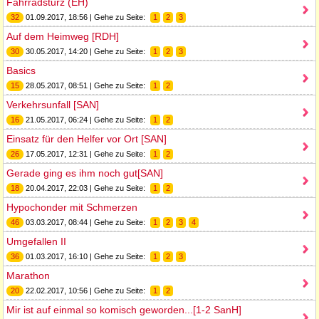
Fahrradsturz (EH)
32
01.09.2017, 18:56 | Gehe zu Seite:
1
2
3
Auf dem Heimweg [RDH]
30
30.05.2017, 14:20 | Gehe zu Seite:
1
2
3
Basics
15
28.05.2017, 08:51 | Gehe zu Seite:
1
2
Verkehrsunfall [SAN]
16
21.05.2017, 06:24 | Gehe zu Seite:
1
2
Einsatz für den Helfer vor Ort [SAN]
26
17.05.2017, 12:31 | Gehe zu Seite:
1
2
Gerade ging es ihm noch gut[SAN]
18
20.04.2017, 22:03 | Gehe zu Seite:
1
2
Hypochonder mit Schmerzen
46
03.03.2017, 08:44 | Gehe zu Seite:
1
2
3
4
Umgefallen II
36
01.03.2017, 16:10 | Gehe zu Seite:
1
2
3
Marathon
20
22.02.2017, 10:56 | Gehe zu Seite:
1
2
Mir ist auf einmal so komisch geworden...[1-2 SanH]