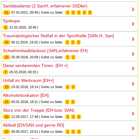
Sanitätsdienst (2 SanH, erfahrener SSDler)
61
07.04.2021, 09:48 | Gehe zu Seite:
1
2
3
4
5
Synkope
5
12.02.2020, 18:40 |
Traumatologischer Notfall in der Sporthalle [SAN-H, San]
44
08.11.2019, 19:20 | Gehe zu Seite:
1
2
3
Schwimmbadblackout (SAN,erfahrener EH)
25
25.09.2018, 20:58 | Gehe zu Seite:
1
2
Diese verdammten Türen. [EH +]
7
26.03.2018, 00:33 |
Unfall im Werkraum [EH+]
15
23.02.2018, 18:14 | Gehe zu Seite:
1
2
Alkoholintoxikation [EH]
25
09.01.2018, 18:11 | Gehe zu Seite:
1
2
Sturz von der Treppe (EH bzw. SAN)
30
12.09.2017, 17:48 | Gehe zu Seite:
1
2
3
Abiball [EH/SAN und gerne RD]
32
09.09.2017, 15:51 | Gehe zu Seite:
1
2
3