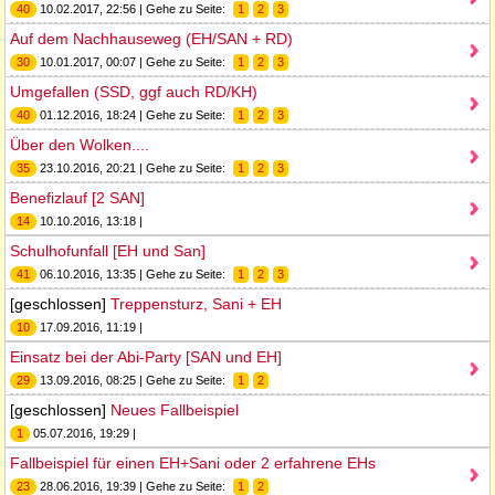
40
10.02.2017, 22:56 | Gehe zu Seite:
1
2
3
Auf dem Nachhauseweg (EH/SAN + RD)
30
10.01.2017, 00:07 | Gehe zu Seite:
1
2
3
Umgefallen (SSD, ggf auch RD/KH)
40
01.12.2016, 18:24 | Gehe zu Seite:
1
2
3
Über den Wolken....
35
23.10.2016, 20:21 | Gehe zu Seite:
1
2
3
Benefizlauf [2 SAN]
14
10.10.2016, 13:18 |
Schulhofunfall [EH und San]
41
06.10.2016, 13:35 | Gehe zu Seite:
1
2
3
[geschlossen]
Treppensturz, Sani + EH
10
17.09.2016, 11:19 |
Einsatz bei der Abi-Party [SAN und EH]
29
13.09.2016, 08:25 | Gehe zu Seite:
1
2
[geschlossen]
Neues Fallbeispiel
1
05.07.2016, 19:29 |
Fallbeispiel für einen EH+Sani oder 2 erfahrene EHs
23
28.06.2016, 19:39 | Gehe zu Seite:
1
2