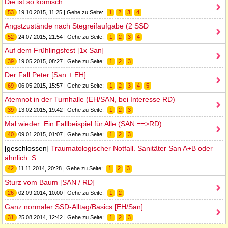
Die ist so komisch...
53
19.10.2015, 11:25 | Gehe zu Seite:
1
2
3
4
Angstzustände nach Stegreifaufgabe (2 SSD
52
24.07.2015, 21:54 | Gehe zu Seite:
1
2
3
4
Auf dem Frühlingsfest [1x San]
39
19.05.2015, 08:27 | Gehe zu Seite:
1
2
3
Der Fall Peter [San + EH]
69
06.05.2015, 15:57 | Gehe zu Seite:
1
2
3
4
5
Atemnot in der Turnhalle (EH/SAN, bei Interesse RD)
39
13.02.2015, 19:42 | Gehe zu Seite:
1
2
3
Mal wieder: Ein Fallbeispiel für Alle (SAN ==>RD)
40
09.01.2015, 01:07 | Gehe zu Seite:
1
2
3
[geschlossen]
Traumatologischer Notfall. Sanitäter San A+B oder
ähnlich. S
42
11.11.2014, 20:28 | Gehe zu Seite:
1
2
3
Sturz vom Baum [SAN / RD]
26
02.09.2014, 10:00 | Gehe zu Seite:
1
2
Ganz normaler SSD-Alltag/Basics [EH/San]
31
25.08.2014, 12:42 | Gehe zu Seite:
1
2
3