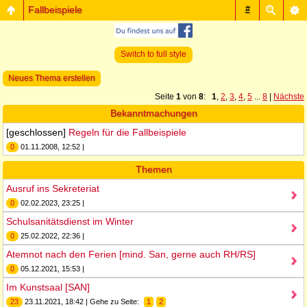
Fallbeispiele
#
Switch to full style
Neues Thema erstellen
Seite
1
von
8
:
1
,
2
,
3
,
4
,
5
...
8
|
Nächste
Bekanntmachungen
[geschlossen]
Regeln für die Fallbeispiele
0
01.11.2008, 12:52 |
Themen
Ausruf ins Sekreteriat
0
02.02.2023, 23:25 |
Schulsanitätsdienst im Winter
0
25.02.2022, 22:36 |
Atemnot nach den Ferien [mind. San, gerne auch RH/RS]
0
05.12.2021, 15:53 |
Im Kunstsaal [SAN]
23
23.11.2021, 18:42 | Gehe zu Seite:
1
2