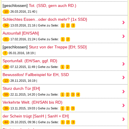
[geschlossen]
Tot. (SSD, gern auch RD.)
10
26.03.2016, 21:40 |
Schlechtes Essen...oder doch mehr? {1x SSD}
34
13.03.2016, 21:16 | Gehe zu Seite:
1
2
3
Autounfall [EH/SAN]
21
17.02.2016, 21:24 | Gehe zu Seite:
1
2
[geschlossen]
Sturz von der Treppe [EH; SSD]
7
05.01.2016, 18:19 |
Sportunfall. (EH/San, ggf. RD)
28
07.12.2015, 11:49 | Gehe zu Seite:
1
2
Bewusstlos! Fallbeispiel für EH, SSD
13
28.11.2015, 16:19 |
Sturz durch Tür [EH]
59
22.11.2015, 14:20 | Gehe zu Seite:
1
2
3
4
Verkehrte Welt. (EH/SAN bis RD)
39
13.11.2015, 19:03 | Gehe zu Seite:
1
2
3
der Schein trügt [SanH | SanH + EH]
44
26.10.2015, 09:36 | Gehe zu Seite:
1
2
3