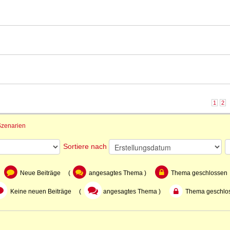
1
2
Szenarien
Sortiere nach
Neue Beiträge (
angesagtes Thema )
Thema geschlossen
Keine neuen Beiträge (
angesagtes Thema )
Thema geschlo