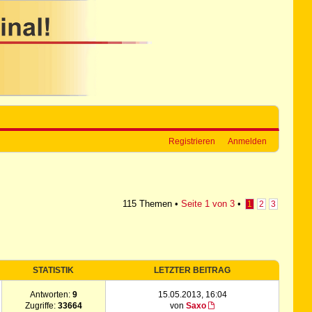
Registrieren
Anmelden
115 Themen •
Seite
1
von
3
•
1
2
3
STATISTIK
LETZTER BEITRAG
Antworten:
9
15.05.2013, 16:04
Zugriffe:
33664
von
Saxo