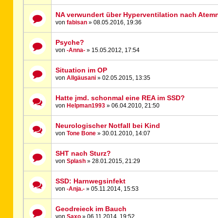
NA verwundert über Hyperventilation nach Atem
von
fabisan
» 08.05.2016, 19:36
Psyche?
von
-Anna-
» 15.05.2012, 17:54
Situation im OP
von
Allgäusani
» 02.05.2015, 13:35
Hatte jmd. schonmal eine REA im SSD?
von
Helpman1993
» 06.04.2010, 21:50
Neurologischer Notfall bei Kind
von
Tone Bone
» 30.01.2010, 14:07
SHT nach Sturz?
von
Splash
» 28.01.2015, 21:29
SSD: Harnwegsinfekt
von
-Anja.-
» 05.11.2014, 15:53
Geodreieck im Bauch
von
Saxo
» 06.11.2014, 19:52