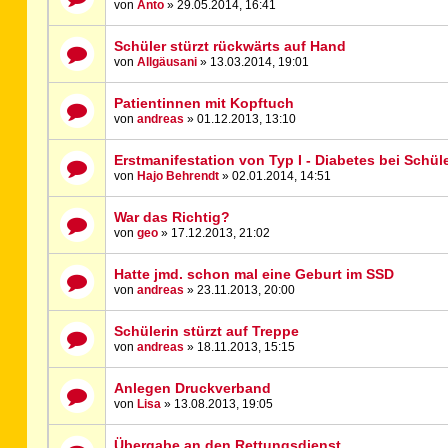
von
Anto
» 29.05.2014, 16:41
Schüler stürzt rückwärts auf Hand
von
Allgäusani
» 13.03.2014, 19:01
Patientinnen mit Kopftuch
von
andreas
» 01.12.2013, 13:10
Erstmanifestation von Typ I - Diabetes bei Schül
von
Hajo Behrendt
» 02.01.2014, 14:51
War das Richtig?
von
geo
» 17.12.2013, 21:02
Hatte jmd. schon mal eine Geburt im SSD
von
andreas
» 23.11.2013, 20:00
Schülerin stürzt auf Treppe
von
andreas
» 18.11.2013, 15:15
Anlegen Druckverband
von
Lisa
» 13.08.2013, 19:05
Übergabe an den Rettungsdienst