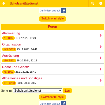
Schulsanitätsdienst
Switch to full style
Foren
Alarmierung
29, 1082
10.07.2022, 19:20
Organisation
143, 3083
25.11.2021, 14:41
Ausrüstung
190, 5211
29.10.2024, 22:12
Recht und Gesetz
75, 1902
23.11.2021, 18:41
Allgemeines und Sonstiges
161, 3288
03.02.2023, 20:55
Gehe zu:
Switch to full style