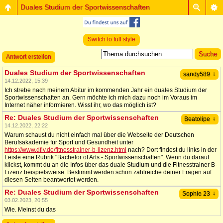
Duales Studium der Sportwissenschaften
Switch to full style
Antwort erstellen
Duales Studium der Sportwissenschaften
↓
sandy589
14.12.2022, 15:39
Ich strebe nach meinem Abitur im kommenden Jahr ein duales Studium der
Sportwissenschaften an. Gern möchte ich mich dazu noch im Voraus im
Internet näher informieren. Wisst ihr, wo das möglich ist?
Re: Duales Studium der Sportwissenschaften
↓
Beatolipe
14.12.2022, 22:22
Warum schaust du nicht einfach mal über die Webseite der Deutschen
Berufsakademie für Sport und Gesundheit unter
https://www.dflv.de/fitnesstrainer-b-lizenz.html
nach? Dort findest du links in der
Leiste eine Rubrik "Bachelor of Arts - Sportwissenschaften". Wenn du darauf
klickst, kommt du an die Infos über das duale Studium und die Fitnesstrainer B-
Lizenz beispielsweise. Bestimmt werden schon zahlreiche deiner Fragen auf
diesen Seiten beantwortet werden.
Re: Duales Studium der Sportwissenschaften
↓
Sophie 23
03.02.2023, 20:55
Wie. Meinst du das