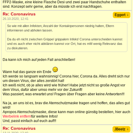
FFP2-Maske, eine kleine Flasche Desi und zwei paar Handschuhe enthalten
sind. Konzept sehr gerne, aber da müsste ich erst nachfragen.
Re: Coronavirus
↓
Eggert
26.10.2020, 12:41
So wie mit allen Infekten; Anzahl der Kontaktpersonen niedrig halten, Eltern
informieren und abholen lassen.
Da du eh nicht zwischen Grippe/ grippalem Infekt/ Corona unterscheiden kannst
und es auch eher nicht abklären kannst vor Ort, hat es mM wenig Relevanz das
zu diskutieren.
Da kann ich mich auf jeden Fall anschließen!
Wann hat das ganze ein Ende
Ich werde so langsam wahnsinnig! Corona hier, Corona da. Alles dreht sich nur
um diesen Virus, der alles zerstört hat!
Ich weiß nicht, ob je alles wird wie früher! Habe jetzt nicht so große Angst vor
dem Virus, dafür aber umso mehr vor der Zukunft!
Was passiert, was erwartet uns! Fragen über Fragen aber keine Antworten!!!
Na ja, an uns ist es, brav die Atemschutzmaske tragen und hoffen, das alles gut
wird!
Apropos Atemschutzmaske, diese kann man online günstig bestellen, hier auch
Werbelink entfern
für weitere Infos!
Und, passt einfach auf euch auf!!!
Re: Coronavirus
↓
JBeetz