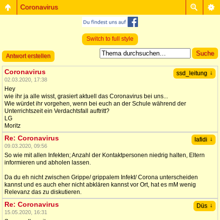
Coronavirus
Switch to full style
Antwort erstellen
Coronavirus
↓
ssd_leitung
02.03.2020, 17:38
Hey
wie ihr ja alle wisst, grasiert aktuell das Coronavirus bei uns...
Wie würdet ihr vorgehen, wenn bei euch an der Schule während der
Unterrichtszeit ein Verdachtsfall auftritt?
LG
Moritz
Re: Coronavirus
↓
lafidi
09.03.2020, 09:56
So wie mit allen Infekten; Anzahl der Kontaktpersonen niedrig halten, Eltern
informieren und abholen lassen.
Da du eh nicht zwischen Grippe/ grippalem Infekt/ Corona unterscheiden
kannst und es auch eher nicht abklären kannst vor Ort, hat es mM wenig
Relevanz das zu diskutieren.
Re: Coronavirus
↓
Düs
15.05.2020, 16:31