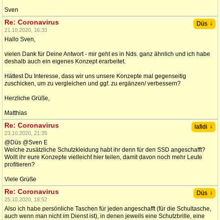
Sven
Re: Coronavirus
↓
Düs
21.10.2020, 16:33
Hallo Sven,
vielen Dank für Deine Antwort - mir geht es in Nds. ganz ähnlich und ich habe
deshalb auch ein eigenes Konzept erarbeitet.
Hättest Du Interesse, dass wir uns unsere Konzepte mal gegenseitig
zuschicken, um zu vergleichen und ggf. zu ergänzen/ verbessern?
Herzliche Grüße,
Matthias
Re: Coronavirus
↓
lafidi
23.10.2020, 21:35
@Düs @Sven E
Welche zusätzliche Schutzkleidung habt ihr denn für den SSD angeschafft?
Wollt ihr eure Konzepte vielleicht hier teilen, damit davon noch mehr Leute
profitieren?
Viele Grüße
Re: Coronavirus
↓
Düs
25.10.2020, 18:52
Also ich habe persönliche Taschen für jeden angeschafft (für die Schultasche,
auch wenn man nicht im Dienst ist), in denen jeweils eine Schutzbrille, eine