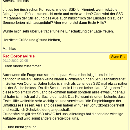
Servus allerseits,
gibt es bei Euch schon Konzepte, wie der SSD funktioniert, wenn jetzt die
Jahrgänge im Präsenzunterricht mehr und mehr werden? Oder wird der SSD
im Rahmen der Stilllegung des AGs auch hinsichtlich der Einsätze bis zu den
Sommerferien nicht ausgeführt? Aber wer leistet dann Erste Hilfe?
Würde mich sehr über Beiträge für eine Einschätzung der Lage freuen.
Herzliche Grüße und g´sund bleiben,
Matthias
Re: Coronavirus
↓
Sven E
20.10.2020, 22:05
Guten Abend zusammen,
Auch wenn die Frage nun schon ein paar Monate her ist, gibt es leider
dennoch in vielen Kreisen keine klaren Richtlinien für den Schulsanitätsdienst
in Zeiten von Corona. Daher habe ich mich als Leiter des SSD mal etwas näher
mit der Sache befasst. Da die Schulleiter in Hessen keine klaren Vorgaben für
diese Problematik vom Land bekommen haben sondern alles etwas ungenau
ist habe ich mich auf die Suche gemacht. Das Kultusministerium betonte, dass
Erste Hilfe weiterhin sehr wichtig sei und verwies auf die Empfehlungen der
Unfallkasse Hessen. An Hand dessen haben wir unser Schutzkonzept erstellt
und zusätzlich Schutzkleidung angeschafft.
Grundsätzlich gilt der SSD als AG bei uns, allerdings hat dieser eine wichtige
Aufgabe und wird somit anders geregelt bei uns.
LG und bleibt gesund