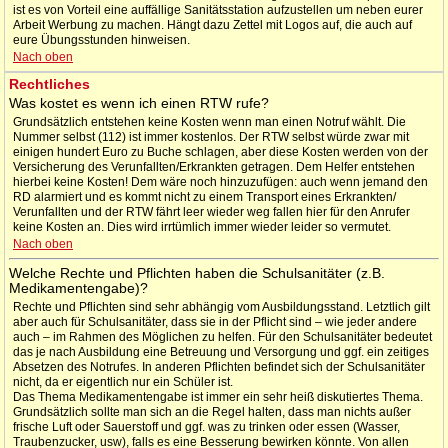
ist es von Vorteil eine auffällige Sanitätsstation aufzustellen um neben eurer
Arbeit Werbung zu machen. Hängt dazu Zettel mit Logos auf, die auch auf
eure Übungsstunden hinweisen.
Nach oben
Rechtliches
Was kostet es wenn ich einen RTW rufe?
Grundsätzlich entstehen keine Kosten wenn man einen Notruf wählt. Die
Nummer selbst (112) ist immer kostenlos. Der RTW selbst würde zwar mit
einigen hundert Euro zu Buche schlagen, aber diese Kosten werden von der
Versicherung des Verunfallten/Erkrankten getragen. Dem Helfer entstehen
hierbei keine Kosten! Dem wäre noch hinzuzufügen: auch wenn jemand den
RD alarmiert und es kommt nicht zu einem Transport eines Erkrankten/
Verunfallten und der RTW fährt leer wieder weg fallen hier für den Anrufer
keine Kosten an. Dies wird irrtümlich immer wieder leider so vermutet.
Nach oben
Welche Rechte und Pflichten haben die Schulsanitäter (z.B.
Medikamentengabe)?
Rechte und Pflichten sind sehr abhängig vom Ausbildungsstand. Letztlich gilt
aber auch für Schulsanitäter, dass sie in der Pflicht sind – wie jeder andere
auch – im Rahmen des Möglichen zu helfen. Für den Schulsanitäter bedeutet
das je nach Ausbildung eine Betreuung und Versorgung und ggf. ein zeitiges
Absetzen des Notrufes. In anderen Pflichten befindet sich der Schulsanitäter
nicht, da er eigentlich nur ein Schüler ist.
Das Thema Medikamentengabe ist immer ein sehr heiß diskutiertes Thema.
Grundsätzlich sollte man sich an die Regel halten, dass man nichts außer
frische Luft oder Sauerstoff und ggf. was zu trinken oder essen (Wasser,
Traubenzucker, usw), falls es eine Besserung bewirken könnte. Von allen