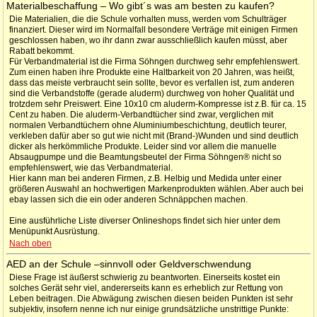
Materialbeschaffung – Wo gibt´s was am besten zu kaufen?
Die Materialien, die die Schule vorhalten muss, werden vom Schulträger
finanziert. Dieser wird im Normalfall besondere Verträge mit einigen Firmen
geschlossen haben, wo ihr dann zwar ausschließlich kaufen müsst, aber
Rabatt bekommt.
Für Verbandmaterial ist die Firma Söhngen durchweg sehr empfehlenswert.
Zum einen haben ihre Produkte eine Haltbarkeit von 20 Jahren, was heißt,
dass das meiste verbraucht sein sollte, bevor es verfallen ist, zum anderen
sind die Verbandstoffe (gerade aluderm) durchweg von hoher Qualität und
trotzdem sehr Preiswert. Eine 10x10 cm aluderm-Kompresse ist z.B. für ca. 15
Cent zu haben. Die aluderm-Verbandtücher sind zwar, verglichen mit
normalen Verbandtüchern ohne Aluminiumbeschichtung, deutlich teurer,
verkleben dafür aber so gut wie nicht mit (Brand-)Wunden und sind deutlich
dicker als herkömmliche Produkte. Leider sind vor allem die manuelle
Absaugpumpe und die Beamtungsbeutel der Firma Söhngen® nicht so
empfehlenswert, wie das Verbandmaterial.
Hier kann man bei anderen Firmen, z.B. Helbig und Medida unter einer
größeren Auswahl an hochwertigen Markenprodukten wählen. Aber auch bei
ebay lassen sich die ein oder anderen Schnäppchen machen.
Eine ausführliche Liste diverser Onlineshops findet sich hier unter dem
Menüpunkt Ausrüstung.
Nach oben
AED an der Schule –sinnvoll oder Geldverschwendung
Diese Frage ist äußerst schwierig zu beantworten. Einerseits kostet ein
solches Gerät sehr viel, andererseits kann es erheblich zur Rettung von
Leben beitragen. Die Abwägung zwischen diesen beiden Punkten ist sehr
subjektiv, insofern nenne ich nur einige grundsätzliche unstrittige Punkte: