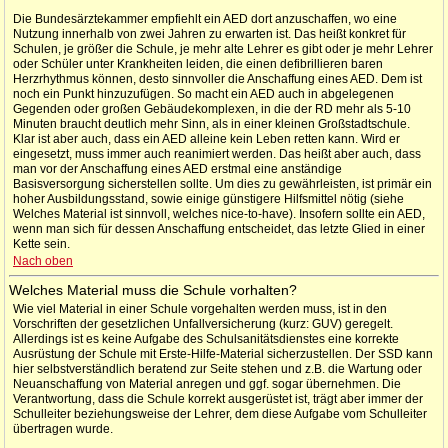
Die Bundesärztekammer empfiehlt ein AED dort anzuschaffen, wo eine
Nutzung innerhalb von zwei Jahren zu erwarten ist. Das heißt konkret für
Schulen, je größer die Schule, je mehr alte Lehrer es gibt oder je mehr Lehrer
oder Schüler unter Krankheiten leiden, die einen defibrillieren baren
Herzrhythmus können, desto sinnvoller die Anschaffung eines AED. Dem ist
noch ein Punkt hinzuzufügen. So macht ein AED auch in abgelegenen
Gegenden oder großen Gebäudekomplexen, in die der RD mehr als 5-10
Minuten braucht deutlich mehr Sinn, als in einer kleinen Großstadtschule.
Klar ist aber auch, dass ein AED alleine kein Leben retten kann. Wird er
eingesetzt, muss immer auch reanimiert werden. Das heißt aber auch, dass
man vor der Anschaffung eines AED erstmal eine anständige
Basisversorgung sicherstellen sollte. Um dies zu gewährleisten, ist primär ein
hoher Ausbildungsstand, sowie einige günstigere Hilfsmittel nötig (siehe
Welches Material ist sinnvoll, welches nice-to-have). Insofern sollte ein AED,
wenn man sich für dessen Anschaffung entscheidet, das letzte Glied in einer
Kette sein.
Nach oben
Welches Material muss die Schule vorhalten?
Wie viel Material in einer Schule vorgehalten werden muss, ist in den
Vorschriften der gesetzlichen Unfallversicherung (kurz: GUV) geregelt.
Allerdings ist es keine Aufgabe des Schulsanitätsdienstes eine korrekte
Ausrüstung der Schule mit Erste-Hilfe-Material sicherzustellen. Der SSD kann
hier selbstverständlich beratend zur Seite stehen und z.B. die Wartung oder
Neuanschaffung von Material anregen und ggf. sogar übernehmen. Die
Verantwortung, dass die Schule korrekt ausgerüstet ist, trägt aber immer der
Schulleiter beziehungsweise der Lehrer, dem diese Aufgabe vom Schulleiter
übertragen wurde.