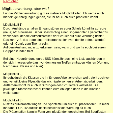
Nach oben
Mitgliederwerbung, aber wie?
Für die Mitgliederwerbung gibt es mehrere Möglichkeiten. Ich werde euch
hier einige Anregungen geben, die ihr bei euch auch probieren könnt.
Möglichkeit 1)
Durch Aushänge an allen Eingangstüren zu eurer Schule könnt ihr auf eure
(neue) AG hinweisen. Dabei ist es wichtig einen sogenannten Eyecatcher zu
verwenden, der die Aufmerksamkeit der Schüler auf eure Werbung richtet.
Das kann z.B. das Logo einer Hilfsorganisation (von der ihr betreut werdet)
oder ein Comic zum Thema sein.
Auf dem Aushang muss zu erkennen sein, wann und wo ihr euch bei euren
Gruppenstunden trefft.
Bei einer Neugründung eures SSD könnt ihr auch eine Liste aushängen in
der sich interessierte dann vor dem ersten Treffen eintragen können (Vor- und
Nachname, Klasse und Alter).
Möglichkeit 2)
Ihr geht durch die Klassen die ihr für eure Arbeit erreichen wollt, stellt euch vor
und verteilt kleine Flyer, die das wichtigste von eurer Arbeit rüberbringen.
Außerdem könnt ihr euch in Sitzungen des Schülerrats vorstellen. Die
jeweiligen Klassensprecher können eure Anliegen dann in die Klassen
weitertragen.
Möglichkeit 3)
Nutzt Schulveranstaltungen und Sportfeste um euch zu präsentieren. Je mehr
ihr dabei POSITIV auffallt, desto besser ist die Werbung für euch.
Die Präsentation kann in Form von Infoständen geschehen. Bei Sportfesten