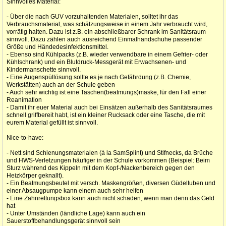
Sinnvolles Material:
- Über die nach GUV vorzuhaltenden Materialen, solltet ihr das
Verbrauchsmaterial, was schätzungsweise in einem Jahr verbraucht wird,
vorrätig halten. Dazu ist z.B. ein abschließbarer Schrank im Sanitätsraum
sinnvoll. Dazu zählen auch ausreichend Einmalhandschuhe passender
Größe und Händedesinfektionsmittel.
- Ebenso sind Kühlpacks (z.B. wieder verwendbare in einem Gefrier- oder
Kühlschrank) und ein Blutdruck-Messgerät mit Erwachsenen- und
Kindermanschette sinnvoll.
- Eine Augenspüllösung sollte es je nach Gefährdung (z.B. Chemie,
Werkstätten) auch an der Schule geben
- Auch sehr wichtig ist eine Taschen(beatmungs)maske, für den Fall einer
Reanimation
- Damit ihr euer Material auch bei Einsätzen außerhalb des Sanitätsraumes
schnell griffbereit habt, ist ein kleiner Rucksack oder eine Tasche, die mit
eurem Material gefüllt ist sinnvoll.
Nice-to-have:
- Nett sind Schienungsmaterialen (à la SamSplint) und Stifnecks, da Brüche
und HWS-Verletzungen häufiger in der Schule vorkommen (Beispiel: Beim
Sturz während des Kippeln mit dem Kopf-/Nackenbereich gegen den
Heizkörper geknallt).
- Ein Beatmungsbeutel mit versch. Maskengrößen, diversen Güdeltuben und
einer Absaugpumpe kann einem auch sehr helfen
- Eine Zahnrettungsbox kann auch nicht schaden, wenn man denn das Geld
hat
- Unter Umständen (ländliche Lage) kann auch ein
Sauerstoffbehandlungsgerät sinnvoll sein