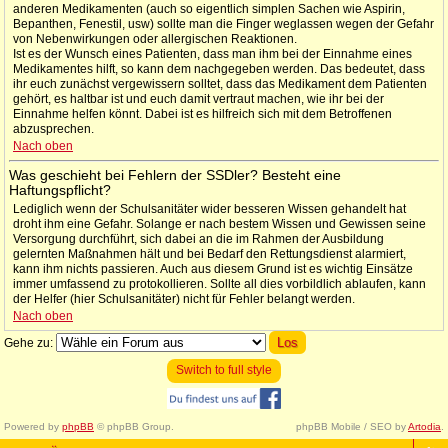
anderen Medikamenten (auch so eigentlich simplen Sachen wie Aspirin,
Bepanthen, Fenestil, usw) sollte man die Finger weglassen wegen der Gefahr
von Nebenwirkungen oder allergischen Reaktionen.
Ist es der Wunsch eines Patienten, dass man ihm bei der Einnahme eines
Medikamentes hilft, so kann dem nachgegeben werden. Das bedeutet, dass
ihr euch zunächst vergewissern solltet, dass das Medikament dem Patienten
gehört, es haltbar ist und euch damit vertraut machen, wie ihr bei der
Einnahme helfen könnt. Dabei ist es hilfreich sich mit dem Betroffenen
abzusprechen.
Nach oben
Was geschieht bei Fehlern der SSDler? Besteht eine
Haftungspflicht?
Lediglich wenn der Schulsanitäter wider besseren Wissen gehandelt hat
droht ihm eine Gefahr. Solange er nach bestem Wissen und Gewissen seine
Versorgung durchführt, sich dabei an die im Rahmen der Ausbildung
gelernten Maßnahmen hält und bei Bedarf den Rettungsdienst alarmiert,
kann ihm nichts passieren. Auch aus diesem Grund ist es wichtig Einsätze
immer umfassend zu protokollieren. Sollte all dies vorbildlich ablaufen, kann
der Helfer (hier Schulsanitäter) nicht für Fehler belangt werden.
Nach oben
Gehe zu:
Switch to full style
Powered by
phpBB
© phpBB Group.
phpBB Mobile / SEO by
Artodia
.