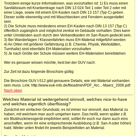
Trotzdem einige kurze Informationen, was vorzuhalten ist: 1) Es muss einen
Sanitätsraum mit Krankentrage nach DIN 13 024 Teil 1 oder Teil 2 oder mit
einer Liege, sowie mit einem EH-Kasten nach DIN 13 157 (Typ C) geben.
Dieser sollte ebenerdig und mit Waschbecken und Fenstern ausgestattet
sein.
2) Die Schule muss mindestens einen EH-Kasten nach DIN 13 157 (Typ C)
öffentlich zugänglich und möglichst zentral im Gebäude vorhalten. Dies kann
unter Umständen auch durch den Verbandkasten im San-Raum gedeckt sein.
3) Bei Wandertagen / Klassenfahrten muss EH-Material mitgeführt werden
4) An Orten mit größerer Gefährdung (z.B. Chemie, Physik, Werkstätten,
Turnhalle) sind ebenfalls EH-Materialien vorzuhalten
5) Je nach Größe der Schule müssen weitere EH-Materialien bereitstehen
Wer es genauer wissen möchte, liest bei der GUV nach:
Zur Zeit ist dazu folgende Broschüre gültig:
Die Broschüre GUV I-512 gibt genauere Details, wie viel Material vorhanden
sein muss. Link: http://www.euk-info.de/fileadmin/PDF_Arc...-Maerz_2006.pdf
Nach oben
Welches Material ist weitergehend sinnvoll, welches nice-to-have
und welches eigentlich überflüssig?
Zunächst ein einfacher Grundsatz, es ist immer nur sinnvoll, das Material zu
haben, mit welchem man auch umgehen kann. Das heißt, wenn später z.B.
ein Blutdruckmessgerät empfohlen wird, solltet ihr euch nur dann auch eins
anschaffen, wenn ihr eine entsprechende Ausbildung (z.B. San-A oder höher)
habt. Weiter unten findet ihr jeweils Beispiellisten an Material.