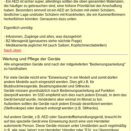
- Ein AED ist sicher super, allerdings sollten die oben genannten Materialen,
die häufiger zu gebrauchen sind, eine höhere Priorität bei der Anschaffung
haben. Besonders sinnvoll ist ein AED an Schulen mit vielen Schülern,
ländlicher Lage und/oder Schülern mit Krankheiten, die ein Kammerflimmern
herbeiführen könnten. Genaueres dazu unten.
Eigentlich unnötig:
- Infusionen, Zugänge und alles, was dazugehört
- BZ-Messgerät (genaueres siehe nächste Frage)
- Medikamente jeglicher Art (auch Salben, Kopfschmerztabletten)
Nach oben
Wartung und Pflege der Geräte
Alle eingesetzten Geräte sind nach der mitgelieferten "Bedienungsanleitung"
zu handhaben.
Für viele Geräte reicht eine "Einweisung" in ein Modell und somit dürfen
andere Modelle auch eingesetzt werden. Dies gilt z.B. für
Blutdruckmessgeräte, Beatmungsbeutel und Sitfnecks.
Geräte müssen grundsätzlich nach Bedienungsanleitung auf Funktion
überprüft werden. Im SSD empfiehlt sich dies nach jedem Einsatz, in dem das
Gerät benutzt wurde, mindestens aber einmal im Monat zu tun.
Außerdem sollten die Geräte nach jedem Einsatz desinfiziert werden
(Stethoskope) oder danach entsorgt werden (z.B. Stifnecks).
Auf andere Geräte, z.B. AED oder Sauerstoffbehandlungsgerät, braucht ihr
auf das spezielle Gerät eine Einweisung durch eine vom Hersteller
autorisierte Person. Diese Geräte müssen unter Umständen auch regelmäßig
(z.B. alle zwei Jahre) zum Hersteller, Händler oder TÜV, zur Überprüfung.