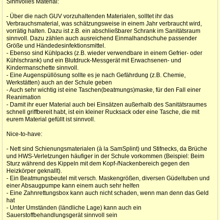
Sinnvolles Material:
- Über die nach GUV vorzuhaltenden Materialen, solltet ihr das
Verbrauchsmaterial, was schätzungsweise in einem Jahr verbraucht wird,
vorrätig halten. Dazu ist z.B. ein abschließbarer Schrank im Sanitätsraum
sinnvoll. Dazu zählen auch ausreichend Einmalhandschuhe passender
Größe und Händedesinfektionsmittel.
- Ebenso sind Kühlpacks (z.B. wieder verwendbare in einem Gefrier- oder
Kühlschrank) und ein Blutdruck-Messgerät mit Erwachsenen- und
Kindermanschette sinnvoll.
- Eine Augenspüllösung sollte es je nach Gefährdung (z.B. Chemie,
Werkstätten) auch an der Schule geben
- Auch sehr wichtig ist eine Taschen(beatmungs)maske, für den Fall einer
Reanimation
- Damit ihr euer Material auch bei Einsätzen außerhalb des Sanitätsraumes
schnell griffbereit habt, ist ein kleiner Rucksack oder eine Tasche, die mit
eurem Material gefüllt ist sinnvoll.
Nice-to-have:
- Nett sind Schienungsmaterialen (à la SamSplint) und Stifnecks, da Brüche
und HWS-Verletzungen häufiger in der Schule vorkommen (Beispiel: Beim
Sturz während des Kippeln mit dem Kopf-/Nackenbereich gegen den
Heizkörper geknallt).
- Ein Beatmungsbeutel mit versch. Maskengrößen, diversen Güdeltuben und
einer Absaugpumpe kann einem auch sehr helfen
- Eine Zahnrettungsbox kann auch nicht schaden, wenn man denn das Geld
hat
- Unter Umständen (ländliche Lage) kann auch ein
Sauerstoffbehandlungsgerät sinnvoll sein