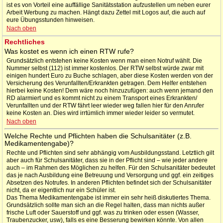
ist es von Vorteil eine auffällige Sanitätsstation aufzustellen um neben eurer
Arbeit Werbung zu machen. Hängt dazu Zettel mit Logos auf, die auch auf
eure Übungsstunden hinweisen.
Nach oben
Rechtliches
Was kostet es wenn ich einen RTW rufe?
Grundsätzlich entstehen keine Kosten wenn man einen Notruf wählt. Die
Nummer selbst (112) ist immer kostenlos. Der RTW selbst würde zwar mit
einigen hundert Euro zu Buche schlagen, aber diese Kosten werden von der
Versicherung des Verunfallten/Erkrankten getragen. Dem Helfer entstehen
hierbei keine Kosten! Dem wäre noch hinzuzufügen: auch wenn jemand den
RD alarmiert und es kommt nicht zu einem Transport eines Erkrankten/
Verunfallten und der RTW fährt leer wieder weg fallen hier für den Anrufer
keine Kosten an. Dies wird irrtümlich immer wieder leider so vermutet.
Nach oben
Welche Rechte und Pflichten haben die Schulsanitäter (z.B.
Medikamentengabe)?
Rechte und Pflichten sind sehr abhängig vom Ausbildungsstand. Letztlich gilt
aber auch für Schulsanitäter, dass sie in der Pflicht sind – wie jeder andere
auch – im Rahmen des Möglichen zu helfen. Für den Schulsanitäter bedeutet
das je nach Ausbildung eine Betreuung und Versorgung und ggf. ein zeitiges
Absetzen des Notrufes. In anderen Pflichten befindet sich der Schulsanitäter
nicht, da er eigentlich nur ein Schüler ist.
Das Thema Medikamentengabe ist immer ein sehr heiß diskutiertes Thema.
Grundsätzlich sollte man sich an die Regel halten, dass man nichts außer
frische Luft oder Sauerstoff und ggf. was zu trinken oder essen (Wasser,
Traubenzucker, usw), falls es eine Besserung bewirken könnte. Von allen