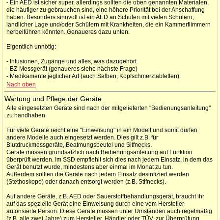
- Ein AED ist sicher super, allerdings sollten die oben genannten Materialen,
die häufiger zu gebrauchen sind, eine höhere Priorität bei der Anschaffung
haben. Besonders sinnvoll ist ein AED an Schulen mit vielen Schülern,
ländlicher Lage und/oder Schülern mit Krankheiten, die ein Kammerflimmern
herbeiführen könnten. Genaueres dazu unten.
Eigentlich unnötig:
- Infusionen, Zugänge und alles, was dazugehört
- BZ-Messgerät (genaueres siehe nächste Frage)
- Medikamente jeglicher Art (auch Salben, Kopfschmerztabletten)
Nach oben
Wartung und Pflege der Geräte
Alle eingesetzten Geräte sind nach der mitgelieferten "Bedienungsanleitung"
zu handhaben.
Für viele Geräte reicht eine "Einweisung" in ein Modell und somit dürfen
andere Modelle auch eingesetzt werden. Dies gilt z.B. für
Blutdruckmessgeräte, Beatmungsbeutel und Sitfnecks.
Geräte müssen grundsätzlich nach Bedienungsanleitung auf Funktion
überprüft werden. Im SSD empfiehlt sich dies nach jedem Einsatz, in dem das
Gerät benutzt wurde, mindestens aber einmal im Monat zu tun.
Außerdem sollten die Geräte nach jedem Einsatz desinfiziert werden
(Stethoskope) oder danach entsorgt werden (z.B. Stifnecks).
Auf andere Geräte, z.B. AED oder Sauerstoffbehandlungsgerät, braucht ihr
auf das spezielle Gerät eine Einweisung durch eine vom Hersteller
autorisierte Person. Diese Geräte müssen unter Umständen auch regelmäßig
(z.B. alle zwei Jahre) zum Hersteller, Händler oder TÜV, zur Überprüfung.