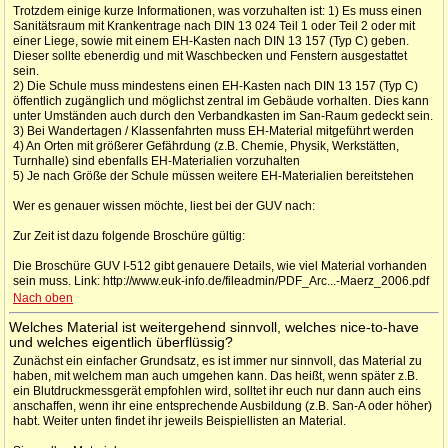
Trotzdem einige kurze Informationen, was vorzuhalten ist: 1) Es muss einen
Sanitätsraum mit Krankentrage nach DIN 13 024 Teil 1 oder Teil 2 oder mit
einer Liege, sowie mit einem EH-Kasten nach DIN 13 157 (Typ C) geben.
Dieser sollte ebenerdig und mit Waschbecken und Fenstern ausgestattet
sein.
2) Die Schule muss mindestens einen EH-Kasten nach DIN 13 157 (Typ C)
öffentlich zugänglich und möglichst zentral im Gebäude vorhalten. Dies kann
unter Umständen auch durch den Verbandkasten im San-Raum gedeckt sein.
3) Bei Wandertagen / Klassenfahrten muss EH-Material mitgeführt werden
4) An Orten mit größerer Gefährdung (z.B. Chemie, Physik, Werkstätten,
Turnhalle) sind ebenfalls EH-Materialien vorzuhalten
5) Je nach Größe der Schule müssen weitere EH-Materialien bereitstehen
Wer es genauer wissen möchte, liest bei der GUV nach:
Zur Zeit ist dazu folgende Broschüre gültig:
Die Broschüre GUV I-512 gibt genauere Details, wie viel Material vorhanden
sein muss. Link: http://www.euk-info.de/fileadmin/PDF_Arc...-Maerz_2006.pdf
Nach oben
Welches Material ist weitergehend sinnvoll, welches nice-to-have
und welches eigentlich überflüssig?
Zunächst ein einfacher Grundsatz, es ist immer nur sinnvoll, das Material zu
haben, mit welchem man auch umgehen kann. Das heißt, wenn später z.B.
ein Blutdruckmessgerät empfohlen wird, solltet ihr euch nur dann auch eins
anschaffen, wenn ihr eine entsprechende Ausbildung (z.B. San-A oder höher)
habt. Weiter unten findet ihr jeweils Beispiellisten an Material.