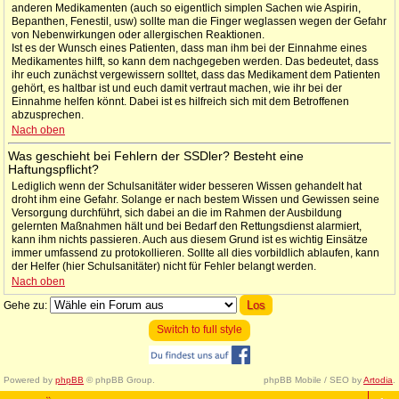
anderen Medikamenten (auch so eigentlich simplen Sachen wie Aspirin,
Bepanthen, Fenestil, usw) sollte man die Finger weglassen wegen der Gefahr
von Nebenwirkungen oder allergischen Reaktionen.
Ist es der Wunsch eines Patienten, dass man ihm bei der Einnahme eines
Medikamentes hilft, so kann dem nachgegeben werden. Das bedeutet, dass
ihr euch zunächst vergewissern solltet, dass das Medikament dem Patienten
gehört, es haltbar ist und euch damit vertraut machen, wie ihr bei der
Einnahme helfen könnt. Dabei ist es hilfreich sich mit dem Betroffenen
abzusprechen.
Nach oben
Was geschieht bei Fehlern der SSDler? Besteht eine
Haftungspflicht?
Lediglich wenn der Schulsanitäter wider besseren Wissen gehandelt hat
droht ihm eine Gefahr. Solange er nach bestem Wissen und Gewissen seine
Versorgung durchführt, sich dabei an die im Rahmen der Ausbildung
gelernten Maßnahmen hält und bei Bedarf den Rettungsdienst alarmiert,
kann ihm nichts passieren. Auch aus diesem Grund ist es wichtig Einsätze
immer umfassend zu protokollieren. Sollte all dies vorbildlich ablaufen, kann
der Helfer (hier Schulsanitäter) nicht für Fehler belangt werden.
Nach oben
Gehe zu:
Switch to full style
Powered by
phpBB
© phpBB Group.
phpBB Mobile / SEO by
Artodia
.