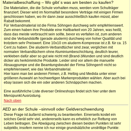
Materialbeschaffung – Wo gibt´s was am besten zu kaufen?
Die Materialien, die die Schule vorhalten muss, werden vom Schulträger
finanziert. Dieser wird im Normalfall besondere Verträge mit einigen Firmen
geschlossen haben, wo ihr dann zwar ausschließlich kaufen müsst, aber
Rabatt bekommt.
Für Verbandmaterial ist die Firma Söhngen durchweg sehr empfehlenswert.
Zum einen haben ihre Produkte eine Haltbarkeit von 20 Jahren, was heißt,
dass das meiste verbraucht sein sollte, bevor es verfallen ist, zum anderen
sind die Verbandstoffe (gerade aluderm) durchweg von hoher Qualität und
trotzdem sehr Preiswert. Eine 10x10 cm aluderm-Kompresse ist z.B. für ca. 15
Cent zu haben. Die aluderm-Verbandtücher sind zwar, verglichen mit
normalen Verbandtüchern ohne Aluminiumbeschichtung, deutlich teurer,
verkleben dafür aber so gut wie nicht mit (Brand-)Wunden und sind deutlich
dicker als herkömmliche Produkte. Leider sind vor allem die manuelle
Absaugpumpe und die Beamtungsbeutel der Firma Söhngen® nicht so
empfehlenswert, wie das Verbandmaterial.
Hier kann man bei anderen Firmen, z.B. Helbig und Medida unter einer
größeren Auswahl an hochwertigen Markenprodukten wählen. Aber auch bei
ebay lassen sich die ein oder anderen Schnäppchen machen.
Eine ausführliche Liste diverser Onlineshops findet sich hier unter dem
Menüpunkt Ausrüstung.
Nach oben
AED an der Schule –sinnvoll oder Geldverschwendung
Diese Frage ist äußerst schwierig zu beantworten. Einerseits kostet ein
solches Gerät sehr viel, andererseits kann es erheblich zur Rettung von
Leben beitragen. Die Abwägung zwischen diesen beiden Punkten ist sehr
subjektiv, insofern nenne ich nur einige grundsätzliche unstrittige Punkte: