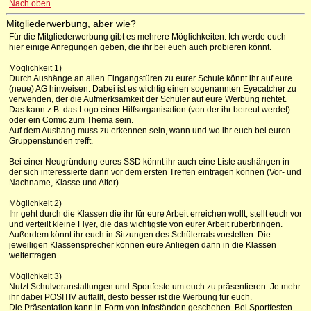
Nach oben
Mitgliederwerbung, aber wie?
Für die Mitgliederwerbung gibt es mehrere Möglichkeiten. Ich werde euch
hier einige Anregungen geben, die ihr bei euch auch probieren könnt.
Möglichkeit 1)
Durch Aushänge an allen Eingangstüren zu eurer Schule könnt ihr auf eure
(neue) AG hinweisen. Dabei ist es wichtig einen sogenannten Eyecatcher zu
verwenden, der die Aufmerksamkeit der Schüler auf eure Werbung richtet.
Das kann z.B. das Logo einer Hilfsorganisation (von der ihr betreut werdet)
oder ein Comic zum Thema sein.
Auf dem Aushang muss zu erkennen sein, wann und wo ihr euch bei euren
Gruppenstunden trefft.
Bei einer Neugründung eures SSD könnt ihr auch eine Liste aushängen in
der sich interessierte dann vor dem ersten Treffen eintragen können (Vor- und
Nachname, Klasse und Alter).
Möglichkeit 2)
Ihr geht durch die Klassen die ihr für eure Arbeit erreichen wollt, stellt euch vor
und verteilt kleine Flyer, die das wichtigste von eurer Arbeit rüberbringen.
Außerdem könnt ihr euch in Sitzungen des Schülerrats vorstellen. Die
jeweiligen Klassensprecher können eure Anliegen dann in die Klassen
weitertragen.
Möglichkeit 3)
Nutzt Schulveranstaltungen und Sportfeste um euch zu präsentieren. Je mehr
ihr dabei POSITIV auffallt, desto besser ist die Werbung für euch.
Die Präsentation kann in Form von Infoständen geschehen. Bei Sportfesten