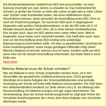
Die Bundesärztekammer empfiehlt ein AED dort anzuschaffen, wo eine
Nutzung innerhalb von zwei Jahren zu erwarten ist. Das heißt konkret für
Schulen, je größer die Schule, je mehr alte Lehrer es gibt oder je mehr Lehrer
oder Schüler unter Krankheiten leiden, die einen defibrillieren baren
Herzrhythmus können, desto sinnvoller die Anschaffung eines AED. Dem ist
noch ein Punkt hinzuzufügen. So macht ein AED auch in abgelegenen
Gegenden oder großen Gebäudekomplexen, in die der RD mehr als 5-10
Minuten braucht deutlich mehr Sinn, als in einer kleinen Großstadtschule.
Klar ist aber auch, dass ein AED alleine kein Leben retten kann. Wird er
eingesetzt, muss immer auch reanimiert werden. Das heißt aber auch, dass
man vor der Anschaffung eines AED erstmal eine anständige
Basisversorgung sicherstellen sollte. Um dies zu gewährleisten, ist primär ein
hoher Ausbildungsstand, sowie einige günstigere Hilfsmittel nötig (siehe
Welches Material ist sinnvoll, welches nice-to-have). Insofern sollte ein AED,
wenn man sich für dessen Anschaffung entscheidet, das letzte Glied in einer
Kette sein.
Nach oben
Welches Material muss die Schule vorhalten?
Wie viel Material in einer Schule vorgehalten werden muss, ist in den
Vorschriften der gesetzlichen Unfallversicherung (kurz: GUV) geregelt.
Allerdings ist es keine Aufgabe des Schulsanitätsdienstes eine korrekte
Ausrüstung der Schule mit Erste-Hilfe-Material sicherzustellen. Der SSD kann
hier selbstverständlich beratend zur Seite stehen und z.B. die Wartung oder
Neuanschaffung von Material anregen und ggf. sogar übernehmen. Die
Verantwortung, dass die Schule korrekt ausgerüstet ist, trägt aber immer der
Schulleiter beziehungsweise der Lehrer, dem diese Aufgabe vom Schulleiter
übertragen wurde.