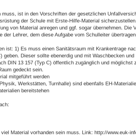
 muss, ist in den Vorschriften der gesetzlichen Unfallversic
rüstung der Schule mit Erste-Hilfe-Material sicherzustellen
ung von Material anregen und ggf. sogar übernehmen. Die V
se der Lehrer, dem diese Aufgabe vom Schulleiter übertrage
n ist: 1) Es muss einen Sanitätsraum mit Krankentrage nach 
 geben. Dieser sollte ebenerdig und mit Waschbecken und F
h DIN 13 157 (Typ C) öffentlich zugänglich und möglichst z
Raum gedeckt sein.
ial mitgeführt werden
hysik, Werkstätten, Turnhalle) sind ebenfalls EH-Materiali
erialien bereitstehen
ach:
 viel Material vorhanden sein muss. Link: http://www.euk-in