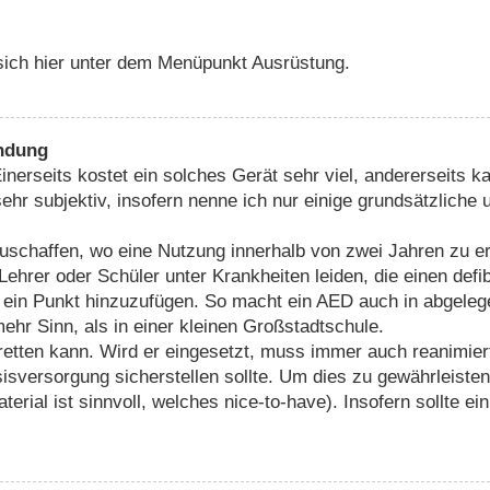
 sich hier unter dem Menüpunkt Ausrüstung.
endung
inerseits kostet ein solches Gerät sehr viel, andererseits k
r subjektiv, insofern nenne ich nur einige grundsätzliche u
chaffen, wo eine Nutzung innerhalb von zwei Jahren zu erwa
 Lehrer oder Schüler unter Krankheiten leiden, die einen def
ch ein Punkt hinzuzufügen. So macht ein AED auch in abge
ehr Sinn, als in einer kleinen Großstadtschule.
n retten kann. Wird er eingesetzt, muss immer auch reanimie
sversorgung sicherstellen sollte. Um dies zu gewährleisten,
aterial ist sinnvoll, welches nice-to-have). Insofern sollte