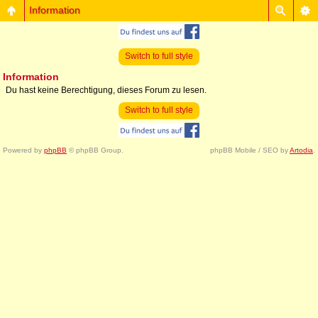
Information
Switch to full style
Information
Du hast keine Berechtigung, dieses Forum zu lesen.
Switch to full style
Powered by
phpBB
© phpBB Group.
phpBB Mobile / SEO by
Artodia
.