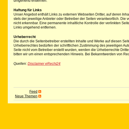
umgehend entfernen.
Haftung für Links
Unser Angebot enthält Links zu externen Webseiten Dritter, auf deren Inha
stets der jeweilige Anbieter oder Betreiber der Seiten verantwortlich. Di
nicht erkennbar. Eine permanente inhaltliche Kontrolle der verlinkten Se
Links umgehend entfernen.
Urheberrecht
Die durch die Seitenbetreiber erstellten Inhalte und Werke auf diesen Se
Urheberrechtes bedürfen der schriftlichen Zustimmung des jeweiligen Autor
Seite nicht vom Betreiber erstellt wurden, werden die Urheberrechte Drit
bitten wir um einen entsprechenden Hinweis. Bei Bekanntwerden von Rec
Quellen:
Disclaimer eRecht24
Feed
Neue Themen