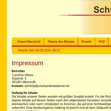
Foren-Übersicht
Thema des Monats
Regeln
FAQ
Aktuelle Zeit: 09.08.2026, 08:31
Impressum
Betreiber
Caroline Olmes
Esperstr. 3
90180 Uttenreuth
Kontakt:
admin[at]schulsaniteatsdienst.net
Haftung für Inhalte
Die Inhalte unserer Seiten wurden mit größter Sorgfalt erstellt. Für die R
eigene Inhalte auf diesen Seiten nach den allgemeinen Gesetzen verantwor
überwachen oder nach Umständen zu forschen, die auf eine rechtswidrige
unberührt. Eine diesbezügliche Haftung ist jedoch erst ab dem Zeitpunk