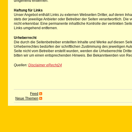
umgehend entfernen.
Haftung für Links
Unser Angebot enthält Links zu externen Webseiten Dritter, auf deren Inha
stets der jeweilige Anbieter oder Betreiber der Seiten verantwortlich. Di
nicht erkennbar. Eine permanente inhaltliche Kontrolle der verlinkten Se
Links umgehend entfernen.
Urheberrecht
Die durch die Seitenbetreiber erstellten Inhalte und Werke auf diesen Se
Urheberrechtes bedürfen der schriftlichen Zustimmung des jeweiligen Autor
Seite nicht vom Betreiber erstellt wurden, werden die Urheberrechte Drit
bitten wir um einen entsprechenden Hinweis. Bei Bekanntwerden von Rec
Quellen:
Disclaimer eRecht24
Feed
Neue Themen