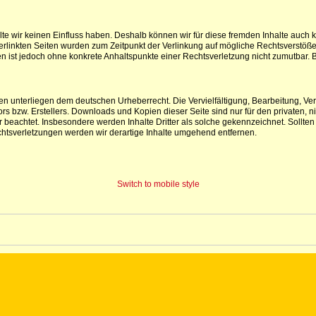
lte wir keinen Einfluss haben. Deshalb können wir für diese fremden Inhalte auch 
e verlinkten Seiten wurden zum Zeitpunkt der Verlinkung auf mögliche Rechtsverstöß
iten ist jedoch ohne konkrete Anhaltspunkte einer Rechtsverletzung nicht zumutba
iten unterliegen dem deutschen Urheberrecht. Die Vervielfältigung, Bearbeitung, V
s bzw. Erstellers. Downloads und Kopien dieser Seite sind nur für den privaten, ni
ter beachtet. Insbesondere werden Inhalte Dritter als solche gekennzeichnet. Soll
htsverletzungen werden wir derartige Inhalte umgehend entfernen.
Switch to mobile style