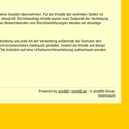
keine Gewähr übernehmen. Für die Inhalte der verlinkten Seiten ist
e überprüft. Rechtswidrige Inhalte waren zum Zeitpunkt der Verlinkung
r. Bei Bekanntwerden von Rechtsverletzungen werden wir derartige
erbreitung und jede Art der Verwertung außerhalb der Grenzen des
cht kommerziellen Gebrauch gestattet. Soweit die Inhalte auf dieser
ten Sie trotzdem auf eine Urheberrechtsverletzung aufmerksam werden,
Powered by
phpBB
|
phpBB.de
- © phpBB Group.
Impressum