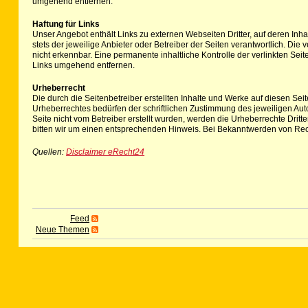
umgehend entfernen.
Haftung für Links
Unser Angebot enthält Links zu externen Webseiten Dritter, auf deren Inha
stets der jeweilige Anbieter oder Betreiber der Seiten verantwortlich. Di
nicht erkennbar. Eine permanente inhaltliche Kontrolle der verlinkten Se
Links umgehend entfernen.
Urheberrecht
Die durch die Seitenbetreiber erstellten Inhalte und Werke auf diesen Se
Urheberrechtes bedürfen der schriftlichen Zustimmung des jeweiligen Autor
Seite nicht vom Betreiber erstellt wurden, werden die Urheberrechte Drit
bitten wir um einen entsprechenden Hinweis. Bei Bekanntwerden von Rec
Quellen:
Disclaimer eRecht24
Feed
Neue Themen