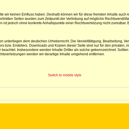
lte wir keinen Einfluss haben. Deshalb können wir für diese fremden Inhalte auch 
e verlinkten Seiten wurden zum Zeitpunkt der Verlinkung auf mögliche Rechtsverstöß
iten ist jedoch ohne konkrete Anhaltspunkte einer Rechtsverletzung nicht zumutba
iten unterliegen dem deutschen Urheberrecht. Die Vervielfältigung, Bearbeitung, V
s bzw. Erstellers. Downloads und Kopien dieser Seite sind nur für den privaten, ni
ter beachtet. Insbesondere werden Inhalte Dritter als solche gekennzeichnet. Soll
htsverletzungen werden wir derartige Inhalte umgehend entfernen.
Switch to mobile style