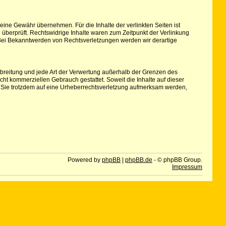
keine Gewähr übernehmen. Für die Inhalte der verlinkten Seiten ist
e überprüft. Rechtswidrige Inhalte waren zum Zeitpunkt der Verlinkung
r. Bei Bekanntwerden von Rechtsverletzungen werden wir derartige
erbreitung und jede Art der Verwertung außerhalb der Grenzen des
cht kommerziellen Gebrauch gestattet. Soweit die Inhalte auf dieser
ten Sie trotzdem auf eine Urheberrechtsverletzung aufmerksam werden,
Powered by
phpBB
|
phpBB.de
- © phpBB Group.
Impressum