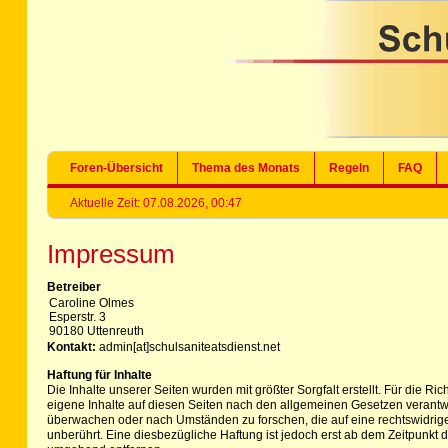
Foren-Übersicht
Thema des Monats
Regeln
FAQ
Aktuelle Zeit: 07.08.2026, 00:47
Impressum
Betreiber
Caroline Olmes
Esperstr. 3
90180 Uttenreuth
Kontakt:
admin[at]schulsaniteatsdienst.net
Haftung für Inhalte
Die Inhalte unserer Seiten wurden mit größter Sorgfalt erstellt. Für die R
eigene Inhalte auf diesen Seiten nach den allgemeinen Gesetzen verantwor
überwachen oder nach Umständen zu forschen, die auf eine rechtswidrige
unberührt. Eine diesbezügliche Haftung ist jedoch erst ab dem Zeitpunk