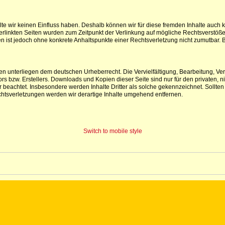
lte wir keinen Einfluss haben. Deshalb können wir für diese fremden Inhalte auch 
e verlinkten Seiten wurden zum Zeitpunkt der Verlinkung auf mögliche Rechtsverstöß
iten ist jedoch ohne konkrete Anhaltspunkte einer Rechtsverletzung nicht zumutba
iten unterliegen dem deutschen Urheberrecht. Die Vervielfältigung, Bearbeitung, V
s bzw. Erstellers. Downloads und Kopien dieser Seite sind nur für den privaten, ni
ter beachtet. Insbesondere werden Inhalte Dritter als solche gekennzeichnet. Soll
htsverletzungen werden wir derartige Inhalte umgehend entfernen.
Switch to mobile style