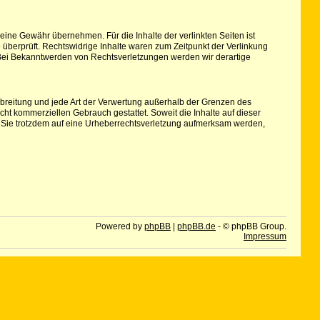
keine Gewähr übernehmen. Für die Inhalte der verlinkten Seiten ist
e überprüft. Rechtswidrige Inhalte waren zum Zeitpunkt der Verlinkung
r. Bei Bekanntwerden von Rechtsverletzungen werden wir derartige
erbreitung und jede Art der Verwertung außerhalb der Grenzen des
cht kommerziellen Gebrauch gestattet. Soweit die Inhalte auf dieser
ten Sie trotzdem auf eine Urheberrechtsverletzung aufmerksam werden,
Powered by
phpBB
|
phpBB.de
- © phpBB Group.
Impressum