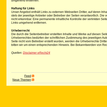
umgehend entfernen.
Haftung für Links
Unser Angebot enthält Links zu externen Webseiten Dritter, auf deren Inha
stets der jeweilige Anbieter oder Betreiber der Seiten verantwortlich. Di
nicht erkennbar. Eine permanente inhaltliche Kontrolle der verlinkten Se
Links umgehend entfernen.
Urheberrecht
Die durch die Seitenbetreiber erstellten Inhalte und Werke auf diesen Se
Urheberrechtes bedürfen der schriftlichen Zustimmung des jeweiligen Autor
Seite nicht vom Betreiber erstellt wurden, werden die Urheberrechte Drit
bitten wir um einen entsprechenden Hinweis. Bei Bekanntwerden von Rec
Quellen:
Disclaimer eRecht24
Feed
Neue Themen