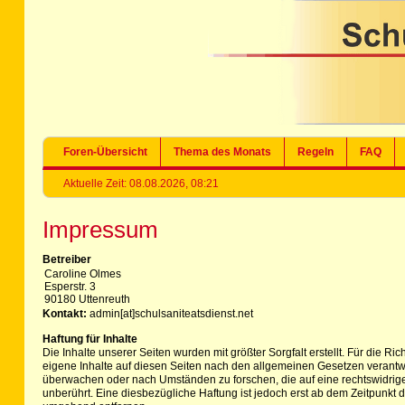
Foren-Übersicht
Thema des Monats
Regeln
FAQ
Aktuelle Zeit: 08.08.2026, 08:21
Impressum
Betreiber
Caroline Olmes
Esperstr. 3
90180 Uttenreuth
Kontakt:
admin[at]schulsaniteatsdienst.net
Haftung für Inhalte
Die Inhalte unserer Seiten wurden mit größter Sorgfalt erstellt. Für die R
eigene Inhalte auf diesen Seiten nach den allgemeinen Gesetzen verantwor
überwachen oder nach Umständen zu forschen, die auf eine rechtswidrige
unberührt. Eine diesbezügliche Haftung ist jedoch erst ab dem Zeitpunk