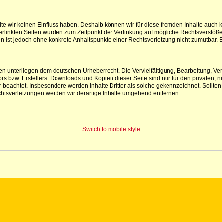
lte wir keinen Einfluss haben. Deshalb können wir für diese fremden Inhalte auch 
e verlinkten Seiten wurden zum Zeitpunkt der Verlinkung auf mögliche Rechtsverstöß
iten ist jedoch ohne konkrete Anhaltspunkte einer Rechtsverletzung nicht zumutba
iten unterliegen dem deutschen Urheberrecht. Die Vervielfältigung, Bearbeitung, V
s bzw. Erstellers. Downloads und Kopien dieser Seite sind nur für den privaten, ni
ter beachtet. Insbesondere werden Inhalte Dritter als solche gekennzeichnet. Soll
htsverletzungen werden wir derartige Inhalte umgehend entfernen.
Switch to mobile style