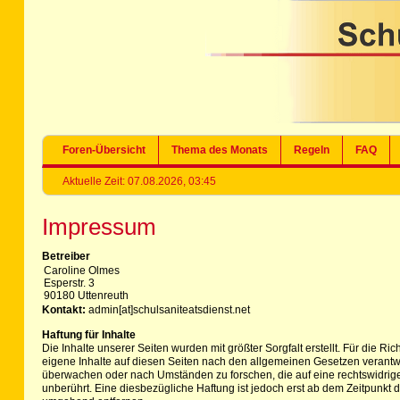
Foren-Übersicht
Thema des Monats
Regeln
FAQ
Aktuelle Zeit: 07.08.2026, 03:45
Impressum
Betreiber
Caroline Olmes
Esperstr. 3
90180 Uttenreuth
Kontakt:
admin[at]schulsaniteatsdienst.net
Haftung für Inhalte
Die Inhalte unserer Seiten wurden mit größter Sorgfalt erstellt. Für die R
eigene Inhalte auf diesen Seiten nach den allgemeinen Gesetzen verantwor
überwachen oder nach Umständen zu forschen, die auf eine rechtswidrige
unberührt. Eine diesbezügliche Haftung ist jedoch erst ab dem Zeitpunk