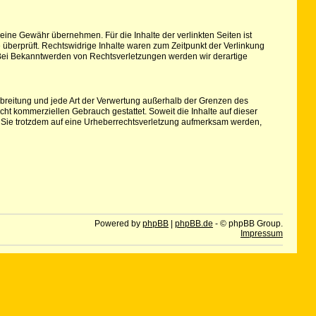
keine Gewähr übernehmen. Für die Inhalte der verlinkten Seiten ist
e überprüft. Rechtswidrige Inhalte waren zum Zeitpunkt der Verlinkung
r. Bei Bekanntwerden von Rechtsverletzungen werden wir derartige
erbreitung und jede Art der Verwertung außerhalb der Grenzen des
cht kommerziellen Gebrauch gestattet. Soweit die Inhalte auf dieser
ten Sie trotzdem auf eine Urheberrechtsverletzung aufmerksam werden,
Powered by
phpBB
|
phpBB.de
- © phpBB Group.
Impressum