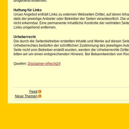
umgehend entfernen.
Haftung für Links
Unser Angebot enthält Links zu externen Webseiten Dritter, auf deren Inha
stets der jeweilige Anbieter oder Betreiber der Seiten verantwortlich. Di
nicht erkennbar. Eine permanente inhaltliche Kontrolle der verlinkten Se
Links umgehend entfernen.
Urheberrecht
Die durch die Seitenbetreiber erstellten Inhalte und Werke auf diesen Se
Urheberrechtes bedürfen der schriftlichen Zustimmung des jeweiligen Autor
Seite nicht vom Betreiber erstellt wurden, werden die Urheberrechte Drit
bitten wir um einen entsprechenden Hinweis. Bei Bekanntwerden von Rec
Quellen:
Disclaimer eRecht24
Feed
Neue Themen