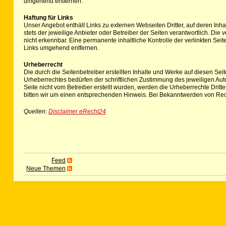
umgehend entfernen.
Haftung für Links
Unser Angebot enthält Links zu externen Webseiten Dritter, auf deren Inha
stets der jeweilige Anbieter oder Betreiber der Seiten verantwortlich. Di
nicht erkennbar. Eine permanente inhaltliche Kontrolle der verlinkten Se
Links umgehend entfernen.
Urheberrecht
Die durch die Seitenbetreiber erstellten Inhalte und Werke auf diesen Se
Urheberrechtes bedürfen der schriftlichen Zustimmung des jeweiligen Autor
Seite nicht vom Betreiber erstellt wurden, werden die Urheberrechte Drit
bitten wir um einen entsprechenden Hinweis. Bei Bekanntwerden von Rec
Quellen:
Disclaimer eRecht24
Feed
Neue Themen