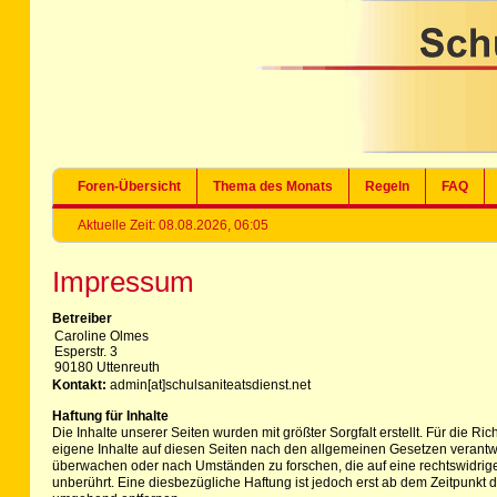
Foren-Übersicht
Thema des Monats
Regeln
FAQ
Aktuelle Zeit: 08.08.2026, 06:05
Impressum
Betreiber
Caroline Olmes
Esperstr. 3
90180 Uttenreuth
Kontakt:
admin[at]schulsaniteatsdienst.net
Haftung für Inhalte
Die Inhalte unserer Seiten wurden mit größter Sorgfalt erstellt. Für die R
eigene Inhalte auf diesen Seiten nach den allgemeinen Gesetzen verantwor
überwachen oder nach Umständen zu forschen, die auf eine rechtswidrige
unberührt. Eine diesbezügliche Haftung ist jedoch erst ab dem Zeitpunk