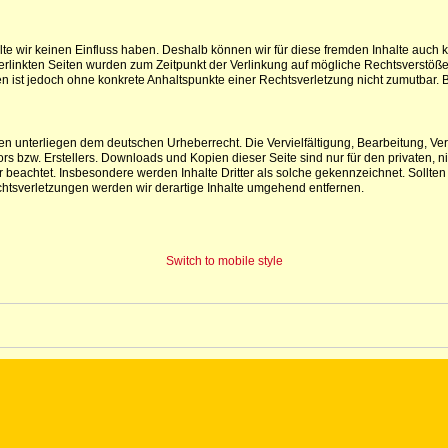
lte wir keinen Einfluss haben. Deshalb können wir für diese fremden Inhalte auch 
e verlinkten Seiten wurden zum Zeitpunkt der Verlinkung auf mögliche Rechtsverstöß
iten ist jedoch ohne konkrete Anhaltspunkte einer Rechtsverletzung nicht zumutba
iten unterliegen dem deutschen Urheberrecht. Die Vervielfältigung, Bearbeitung, V
s bzw. Erstellers. Downloads und Kopien dieser Seite sind nur für den privaten, ni
ter beachtet. Insbesondere werden Inhalte Dritter als solche gekennzeichnet. Soll
htsverletzungen werden wir derartige Inhalte umgehend entfernen.
Switch to mobile style