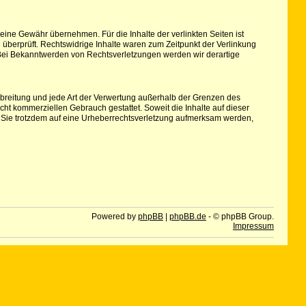
keine Gewähr übernehmen. Für die Inhalte der verlinkten Seiten ist
e überprüft. Rechtswidrige Inhalte waren zum Zeitpunkt der Verlinkung
r. Bei Bekanntwerden von Rechtsverletzungen werden wir derartige
erbreitung und jede Art der Verwertung außerhalb der Grenzen des
cht kommerziellen Gebrauch gestattet. Soweit die Inhalte auf dieser
ten Sie trotzdem auf eine Urheberrechtsverletzung aufmerksam werden,
Powered by
phpBB
|
phpBB.de
- © phpBB Group.
Impressum