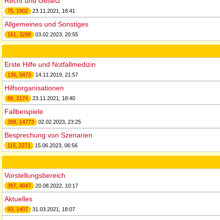
Recht und Gesetz
75, 1902
23.11.2021, 18:41
Allgemeines und Sonstiges
161, 3288
03.02.2023, 20:55
Erste Hilfe und Notfallmedizin
136, 3473
14.11.2019, 21:57
Hilfsorganisationen
86, 2174
23.11.2021, 18:40
Fallbeispiele
388, 14773
02.02.2023, 23:25
Besprechung von Szenarien
115, 2271
15.06.2023, 06:56
Vorstellungsbereich
397, 4847
20.08.2022, 10:17
Aktuelles
93, 1407
31.03.2021, 18:07