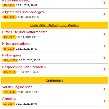
Recht und Gesetz
75, 1902
23.11.2021, 18:41
Allgemeines und Sonstiges
161, 3288
03.02.2023, 20:55
Erste Hilfe, Rettung und Medizin
Erste Hilfe und Notfallmedizin
136, 3473
14.11.2019, 21:57
Hilfsorganisationen
86, 2174
23.11.2021, 18:40
Fallbeispiele
388, 14773
02.02.2023, 23:25
Besprechung von Szenarien
115, 2271
15.06.2023, 06:56
Community
Vorstellungsbereich
397, 4847
20.08.2022, 10:17
Aktuelles
93, 1407
31.03.2021, 18:07