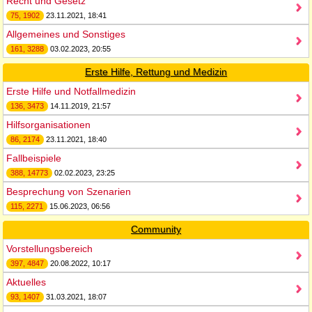
Recht und Gesetz
75, 1902
23.11.2021, 18:41
Allgemeines und Sonstiges
161, 3288
03.02.2023, 20:55
Erste Hilfe, Rettung und Medizin
Erste Hilfe und Notfallmedizin
136, 3473
14.11.2019, 21:57
Hilfsorganisationen
86, 2174
23.11.2021, 18:40
Fallbeispiele
388, 14773
02.02.2023, 23:25
Besprechung von Szenarien
115, 2271
15.06.2023, 06:56
Community
Vorstellungsbereich
397, 4847
20.08.2022, 10:17
Aktuelles
93, 1407
31.03.2021, 18:07