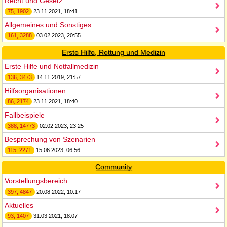
Recht und Gesetz
75, 1902
23.11.2021, 18:41
Allgemeines und Sonstiges
161, 3288
03.02.2023, 20:55
Erste Hilfe, Rettung und Medizin
Erste Hilfe und Notfallmedizin
136, 3473
14.11.2019, 21:57
Hilfsorganisationen
86, 2174
23.11.2021, 18:40
Fallbeispiele
388, 14773
02.02.2023, 23:25
Besprechung von Szenarien
115, 2271
15.06.2023, 06:56
Community
Vorstellungsbereich
397, 4847
20.08.2022, 10:17
Aktuelles
93, 1407
31.03.2021, 18:07