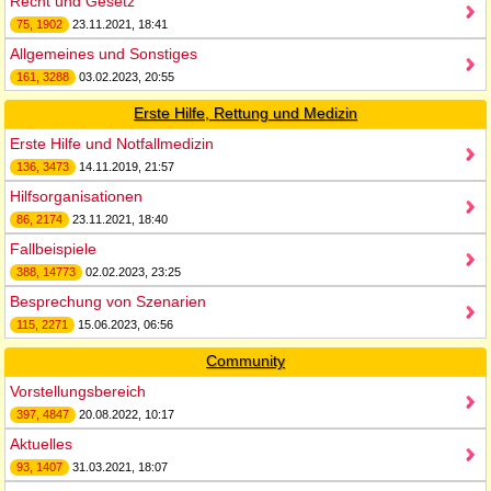
Recht und Gesetz
75, 1902
23.11.2021, 18:41
Allgemeines und Sonstiges
161, 3288
03.02.2023, 20:55
Erste Hilfe, Rettung und Medizin
Erste Hilfe und Notfallmedizin
136, 3473
14.11.2019, 21:57
Hilfsorganisationen
86, 2174
23.11.2021, 18:40
Fallbeispiele
388, 14773
02.02.2023, 23:25
Besprechung von Szenarien
115, 2271
15.06.2023, 06:56
Community
Vorstellungsbereich
397, 4847
20.08.2022, 10:17
Aktuelles
93, 1407
31.03.2021, 18:07