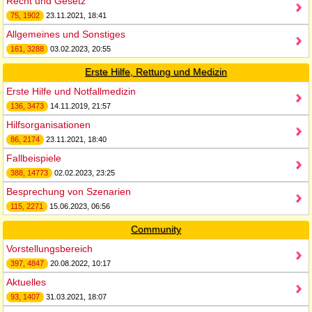
Recht und Gesetz
75, 1902
23.11.2021, 18:41
Allgemeines und Sonstiges
161, 3288
03.02.2023, 20:55
Erste Hilfe, Rettung und Medizin
Erste Hilfe und Notfallmedizin
136, 3473
14.11.2019, 21:57
Hilfsorganisationen
86, 2174
23.11.2021, 18:40
Fallbeispiele
388, 14773
02.02.2023, 23:25
Besprechung von Szenarien
115, 2271
15.06.2023, 06:56
Community
Vorstellungsbereich
397, 4847
20.08.2022, 10:17
Aktuelles
93, 1407
31.03.2021, 18:07