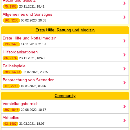
Recht und Gesetz
75, 1902
23.11.2021, 18:41
Allgemeines und Sonstiges
161, 3288
03.02.2023, 20:55
Erste Hilfe, Rettung und Medizin
Erste Hilfe und Notfallmedizin
136, 3473
14.11.2019, 21:57
Hilfsorganisationen
86, 2174
23.11.2021, 18:40
Fallbeispiele
388, 14773
02.02.2023, 23:25
Besprechung von Szenarien
115, 2271
15.06.2023, 06:56
Community
Vorstellungsbereich
397, 4847
20.08.2022, 10:17
Aktuelles
93, 1407
31.03.2021, 18:07