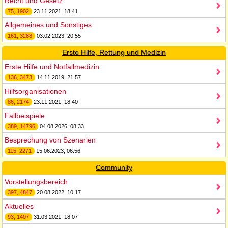
Recht und Gesetz
75, 1902
23.11.2021, 18:41
Allgemeines und Sonstiges
161, 3288
03.02.2023, 20:55
Erste Hilfe, Rettung und Medizin
Erste Hilfe und Notfallmedizin
136, 3473
14.11.2019, 21:57
Hilfsorganisationen
86, 2174
23.11.2021, 18:40
Fallbeispiele
389, 14796
04.08.2026, 08:33
Besprechung von Szenarien
115, 2271
15.06.2023, 06:56
Community
Vorstellungsbereich
397, 4847
20.08.2022, 10:17
Aktuelles
93, 1407
31.03.2021, 18:07