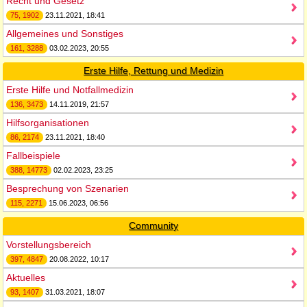
Recht und Gesetz
75, 1902
23.11.2021, 18:41
Allgemeines und Sonstiges
161, 3288
03.02.2023, 20:55
Erste Hilfe, Rettung und Medizin
Erste Hilfe und Notfallmedizin
136, 3473
14.11.2019, 21:57
Hilfsorganisationen
86, 2174
23.11.2021, 18:40
Fallbeispiele
388, 14773
02.02.2023, 23:25
Besprechung von Szenarien
115, 2271
15.06.2023, 06:56
Community
Vorstellungsbereich
397, 4847
20.08.2022, 10:17
Aktuelles
93, 1407
31.03.2021, 18:07