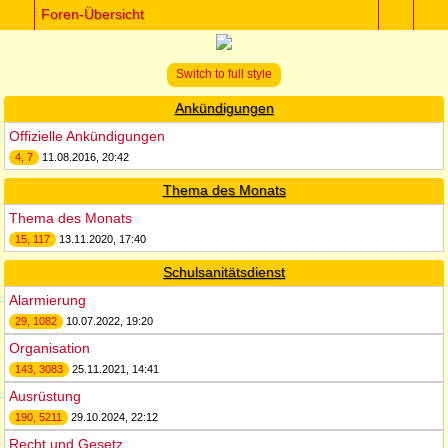
Foren-Übersicht
Switch to full style
Ankündigungen
Offizielle Ankündigungen
4, 7
11.08.2016, 20:42
Thema des Monats
Thema des Monats
15, 117
13.11.2020, 17:40
Schulsanitätsdienst
Alarmierung
29, 1082
10.07.2022, 19:20
Organisation
143, 3083
25.11.2021, 14:41
Ausrüstung
190, 5211
29.10.2024, 22:12
Recht und Gesetz