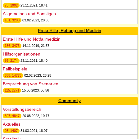
75, 1902
23.11.2021, 18:41
Allgemeines und Sonstiges
161, 3288
03.02.2023, 20:55
Erste Hilfe, Rettung und Medizin
Erste Hilfe und Notfallmedizin
136, 3473
14.11.2019, 21:57
Hilfsorganisationen
86, 2174
23.11.2021, 18:40
Fallbeispiele
388, 14773
02.02.2023, 23:25
Besprechung von Szenarien
115, 2271
15.06.2023, 06:56
Community
Vorstellungsbereich
397, 4847
20.08.2022, 10:17
Aktuelles
93, 1407
31.03.2021, 18:07