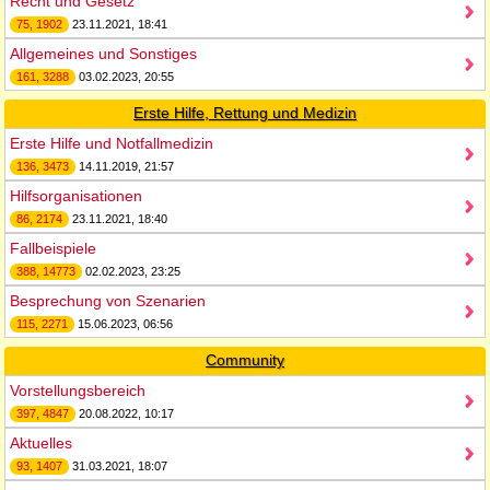
Recht und Gesetz
75, 1902
23.11.2021, 18:41
Allgemeines und Sonstiges
161, 3288
03.02.2023, 20:55
Erste Hilfe, Rettung und Medizin
Erste Hilfe und Notfallmedizin
136, 3473
14.11.2019, 21:57
Hilfsorganisationen
86, 2174
23.11.2021, 18:40
Fallbeispiele
388, 14773
02.02.2023, 23:25
Besprechung von Szenarien
115, 2271
15.06.2023, 06:56
Community
Vorstellungsbereich
397, 4847
20.08.2022, 10:17
Aktuelles
93, 1407
31.03.2021, 18:07