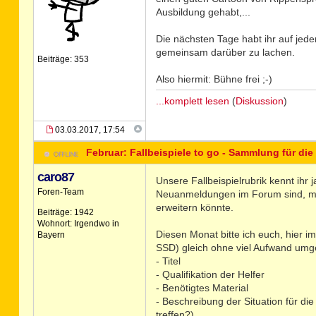
Ausbildung gehabt,...
Die nächsten Tage habt ihr auf jede
gemeinsam darüber zu lachen.
Beiträge: 353
Also hiermit: Bühne frei ;-)
...komplett lesen
(
Diskussion
)
03.03.2017, 17:54
Februar: Fallbeispiele to go - Sammlung für die
caro87
Unsere Fallbeispielrubrik kennt ihr
Foren-Team
Neuanmeldungen im Forum sind, mö
erweitern könnte.
Beiträge: 1942
Wohnort: Irgendwo in
Diesen Monat bitte ich euch, hier i
Bayern
SSD) gleich ohne viel Aufwand umge
- Titel
- Qualifikation der Helfer
- Benötigtes Material
- Beschreibung der Situation für di
treffen?)