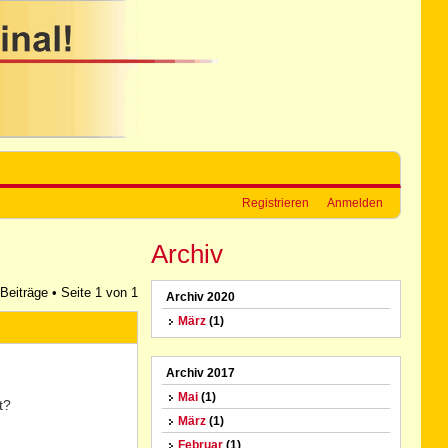
Registrieren
Anmelden
Archiv
 Beiträge • Seite
1
von
1
Archiv 2020
März
(1)
Archiv 2017
Mai
(1)
t?
März
(1)
Februar
(1)