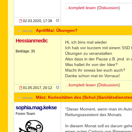
...komplett lesen
(
Diskussion
)
02.03.2020, 17:38
April/Mai: Übungen?
Hessianmedic
Hi, ich bins mal wieder.
Ich hab vor kurzem mit einem SSD 
Beiträge: 35
Übungen zu veranstalten.
Also dass in der Pause z.B. jmd. i
Was haltet ihr von der Idee?
Macht ihr sowas bei euch auch?
Danke schon mal im Vorraus!
...komplett lesen
(
Diskussion
)
01.05.2017, 20:12
März: Kuriositäten des (Schul-)Sanitätsdienste
sophia.mag.kekse
"Dieser Moment, wenn man im Auto no
Foren-Team
Rettungsassistent des Monats.
In diesem Monat soll es darum gehen
einen guten Cartoon von Rippenspreiz