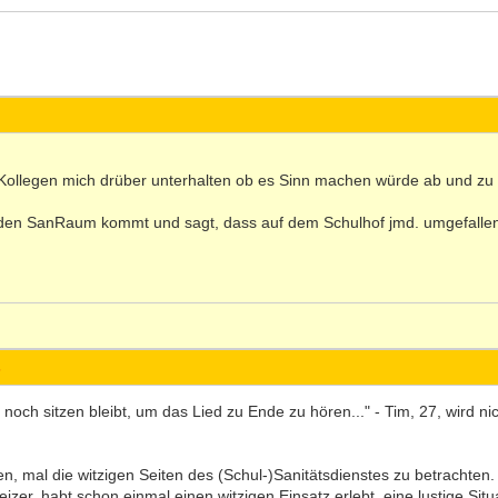
Kollegen mich drüber unterhalten ob es Sinn machen würde ab und zu
n den SanRaum kommt und sagt, dass auf dem Schulhof jmd. umgefallen 
s
ch sitzen bleibt, um das Lied zu Ende zu hören..." - Tim, 27, wird nic
, mal die witzigen Seiten des (Schul-)Sanitätsdienstes zu betrachten. V
er, habt schon einmal einen witzigen Einsatz erlebt, eine lustige Situa