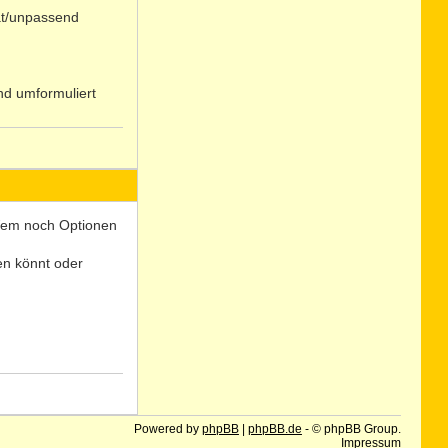
at/unpassend
nd umformuliert
N
o
 Wem noch Optionen
len könnt oder
N
o
Powered by
phpBB
|
phpBB.de
- © phpBB Group.
Impressum