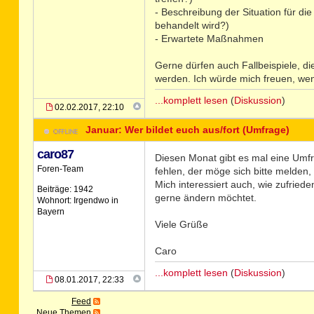
- Beschreibung der Situation für d
behandelt wird?)
- Erwartete Maßnahmen
Gerne dürfen auch Fallbeispiele, di
werden. Ich würde mich freuen, wen
...komplett lesen
(
Diskussion
)
02.02.2017, 22:10
Januar: Wer bildet euch aus/fort (Umfrage)
caro87
Diesen Monat gibt es mal eine Umfr
Foren-Team
fehlen, der möge sich bitte melden,
Mich interessiert auch, wie zufried
Beiträge: 1942
gerne ändern möchtet.
Wohnort: Irgendwo in
Bayern
Viele Grüße
Caro
...komplett lesen
(
Diskussion
)
08.01.2017, 22:33
Feed
Neue Themen