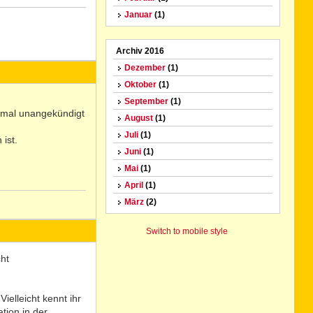
Januar
(1)
N
Archiv 2016
o
Dezember
(1)
Oktober
(1)
September
(1)
 mal unangekündigt
August
(1)
Juli
(1)
ist.
Juni
(1)
Mai
(1)
April
(1)
März
(2)
N
o
Switch to mobile style
ht
ielleicht kennt ihr
tion in der