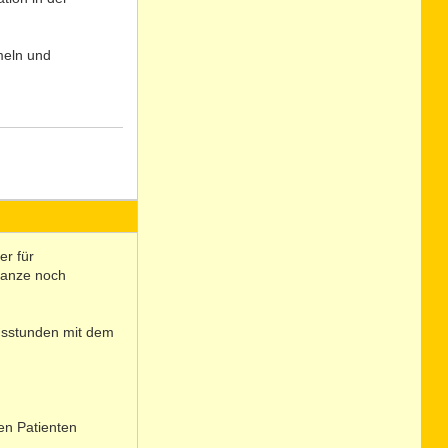
meln und
N
o
er für
ganze noch
ngsstunden mit dem
den Patienten