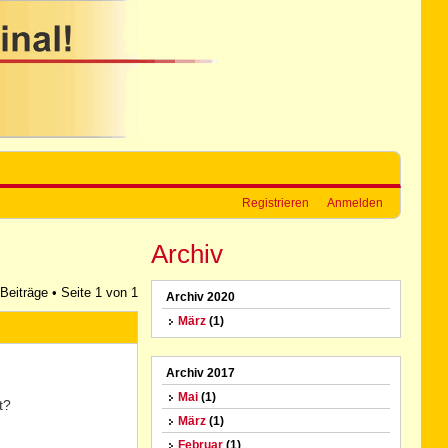
Registrieren
Anmelden
Archiv
 Beiträge • Seite
1
von
1
Archiv 2020
März
(1)
Archiv 2017
Mai
(1)
t?
März
(1)
Februar
(1)