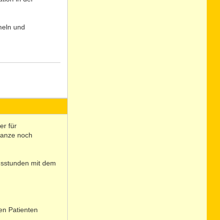
meln und
N
o
er für
ganze noch
ngsstunden mit dem
den Patienten