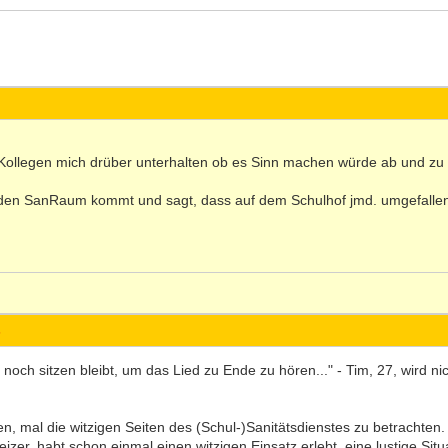
Kollegen mich drüber unterhalten ob es Sinn machen würde ab und zu
n den SanRaum kommt und sagt, dass auf dem Schulhof jmd. umgefallen 
s
ch sitzen bleibt, um das Lied zu Ende zu hören..." - Tim, 27, wird nic
, mal die witzigen Seiten des (Schul-)Sanitätsdienstes zu betrachten. V
er, habt schon einmal einen witzigen Einsatz erlebt, eine lustige Situa