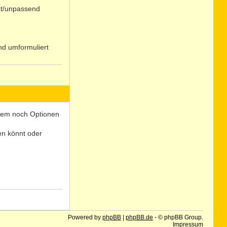
at/unpassend
nd umformuliert
N
o
 Wem noch Optionen
len könnt oder
N
o
Powered by
phpBB
|
phpBB.de
- © phpBB Group.
Impressum