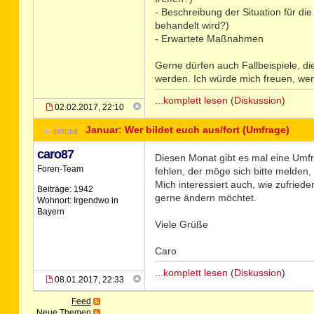
- Beschreibung der Situation für d
behandelt wird?)
- Erwartete Maßnahmen
Gerne dürfen auch Fallbeispiele, di
werden. Ich würde mich freuen, wen
...komplett lesen
(
Diskussion
)
02.02.2017, 22:10
Januar: Wer bildet euch aus/fort (Umfrage)
caro87
Diesen Monat gibt es mal eine Umfr
Foren-Team
fehlen, der möge sich bitte melden,
Mich interessiert auch, wie zufried
Beiträge: 1942
gerne ändern möchtet.
Wohnort: Irgendwo in
Bayern
Viele Grüße
Caro
...komplett lesen
(
Diskussion
)
08.01.2017, 22:33
Feed
Neue Themen