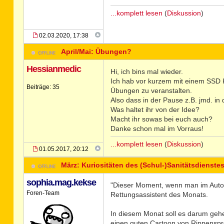
...komplett lesen
(
Diskussion
)
02.03.2020, 17:38
April/Mai: Übungen?
Hessianmedic
Hi, ich bins mal wieder.
Ich hab vor kurzem mit einem SSD 
Beiträge: 35
Übungen zu veranstalten.
Also dass in der Pause z.B. jmd. i
Was haltet ihr von der Idee?
Macht ihr sowas bei euch auch?
Danke schon mal im Vorraus!
...komplett lesen
(
Diskussion
)
01.05.2017, 20:12
März: Kuriositäten des (Schul-)Sanitätsdienste
sophia.mag.kekse
"Dieser Moment, wenn man im Auto no
Foren-Team
Rettungsassistent des Monats.
In diesem Monat soll es darum gehen
einen guten Cartoon von Rippenspreiz