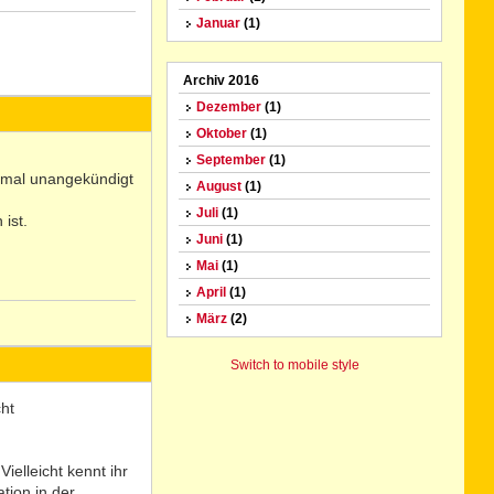
Januar
(1)
N
Archiv 2016
o
Dezember
(1)
Oktober
(1)
September
(1)
 mal unangekündigt
August
(1)
Juli
(1)
ist.
Juni
(1)
Mai
(1)
April
(1)
März
(2)
N
o
Switch to mobile style
ht
ielleicht kennt ihr
tion in der