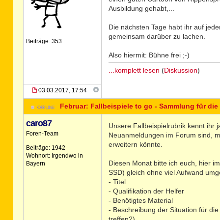
Ausbildung gehabt,...
Die nächsten Tage habt ihr auf jede
gemeinsam darüber zu lachen.
Beiträge: 353
Also hiermit: Bühne frei ;-)
...komplett lesen
(
Diskussion
)
03.03.2017, 17:54
Februar: Fallbeispiele to go - Sammlung für die
caro87
Unsere Fallbeispielrubrik kennt ihr
Foren-Team
Neuanmeldungen im Forum sind, mö
erweitern könnte.
Beiträge: 1942
Wohnort: Irgendwo in
Diesen Monat bitte ich euch, hier i
Bayern
SSD) gleich ohne viel Aufwand umge
- Titel
- Qualifikation der Helfer
- Benötigtes Material
- Beschreibung der Situation für di
treffen?)