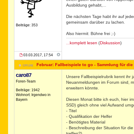
Ausbildung gehabt,...
Die nächsten Tage habt ihr auf jede
gemeinsam darüber zu lachen.
Beiträge: 353
Also hiermit: Bühne frei ;-)
...komplett lesen
(
Diskussion
)
03.03.2017, 17:54
Februar: Fallbeispiele to go - Sammlung für die
caro87
Unsere Fallbeispielrubrik kennt ihr
Foren-Team
Neuanmeldungen im Forum sind, mö
erweitern könnte.
Beiträge: 1942
Wohnort: Irgendwo in
Diesen Monat bitte ich euch, hier i
Bayern
SSD) gleich ohne viel Aufwand umge
- Titel
- Qualifikation der Helfer
- Benötigtes Material
- Beschreibung der Situation für di
treffen?)