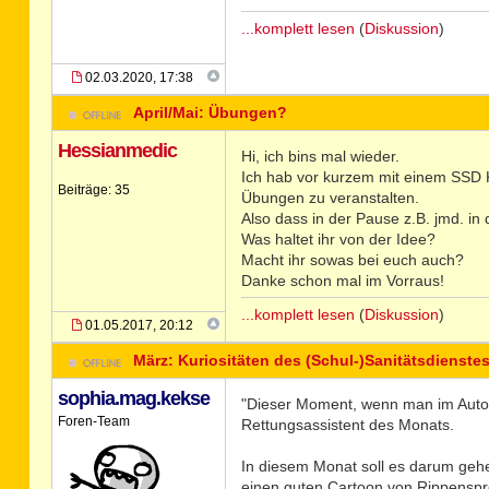
...komplett lesen
(
Diskussion
)
02.03.2020, 17:38
April/Mai: Übungen?
Hessianmedic
Hi, ich bins mal wieder.
Ich hab vor kurzem mit einem SSD 
Beiträge: 35
Übungen zu veranstalten.
Also dass in der Pause z.B. jmd. i
Was haltet ihr von der Idee?
Macht ihr sowas bei euch auch?
Danke schon mal im Vorraus!
...komplett lesen
(
Diskussion
)
01.05.2017, 20:12
März: Kuriositäten des (Schul-)Sanitätsdienste
sophia.mag.kekse
"Dieser Moment, wenn man im Auto no
Foren-Team
Rettungsassistent des Monats.
In diesem Monat soll es darum gehen
einen guten Cartoon von Rippenspreiz