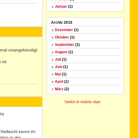
Januar
(1)
N
Archiv 2016
o
Dezember
(1)
Oktober
(1)
September
(1)
 mal unangekündigt
August
(1)
Juli
(1)
ist.
Juni
(1)
Mai
(1)
April
(1)
März
(2)
N
o
Switch to mobile style
ht
ielleicht kennt ihr
tion in der