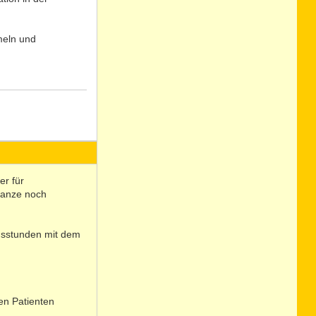
meln und
N
o
er für
ganze noch
ngsstunden mit dem
den Patienten