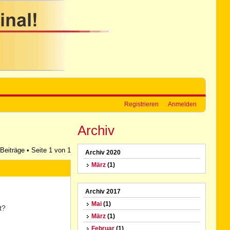
Registrieren
Anmelden
Archiv
 Beiträge • Seite
1
von
1
Archiv 2020
März
(1)
Archiv 2017
Mai
(1)
t?
März
(1)
Februar
(1)