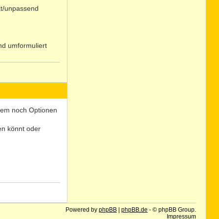
at/unpassend
nd umformuliert
N
o
 Wem noch Optionen
len könnt oder
N
o
Powered by
phpBB
|
phpBB.de
- © phpBB Group.
Impressum