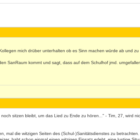
Kollegen mich drüber unterhalten ob es Sinn machen würde ab und zu
n den SanRaum kommt und sagt, dass auf dem Schulhof jmd. umgefallen 
s
ch sitzen bleibt, um das Lied zu Ende zu hören..." - Tim, 27, wird nic
, mal die witzigen Seiten des (Schul-)Sanitätsdienstes zu betrachten. V
er, habt schon einmal einen witzigen Einsatz erlebt, eine lustige Situa