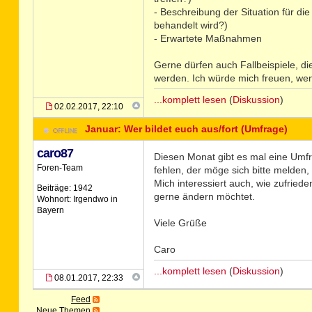
- Beschreibung der Situation für d
behandelt wird?)
- Erwartete Maßnahmen
Gerne dürfen auch Fallbeispiele, di
werden. Ich würde mich freuen, wen
...komplett lesen
(
Diskussion
)
02.02.2017, 22:10
Januar: Wer bildet euch aus/fort (Umfrage)
caro87
Diesen Monat gibt es mal eine Umfr
Foren-Team
fehlen, der möge sich bitte melden,
Mich interessiert auch, wie zufried
Beiträge: 1942
gerne ändern möchtet.
Wohnort: Irgendwo in
Bayern
Viele Grüße
Caro
...komplett lesen
(
Diskussion
)
08.01.2017, 22:33
Feed
Neue Themen