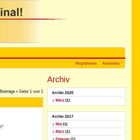
Registrieren
Anmelden
Archiv
 Beiträge • Seite
1
von
1
Archiv 2020
März
(1)
Archiv 2017
Mai
(1)
t?
März
(1)
Februar
(1)