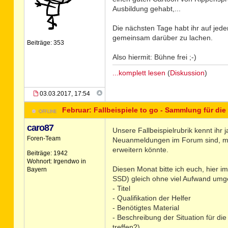
Ausbildung gehabt,...
Die nächsten Tage habt ihr auf jede
gemeinsam darüber zu lachen.
Beiträge: 353
Also hiermit: Bühne frei ;-)
...komplett lesen
(
Diskussion
)
03.03.2017, 17:54
Februar: Fallbeispiele to go - Sammlung für die
caro87
Unsere Fallbeispielrubrik kennt ihr
Foren-Team
Neuanmeldungen im Forum sind, mö
erweitern könnte.
Beiträge: 1942
Wohnort: Irgendwo in
Diesen Monat bitte ich euch, hier i
Bayern
SSD) gleich ohne viel Aufwand umge
- Titel
- Qualifikation der Helfer
- Benötigtes Material
- Beschreibung der Situation für di
treffen?)