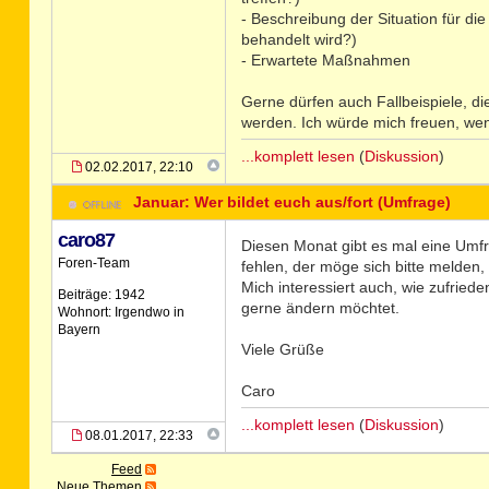
- Beschreibung der Situation für d
behandelt wird?)
- Erwartete Maßnahmen
Gerne dürfen auch Fallbeispiele, di
werden. Ich würde mich freuen, wen
...komplett lesen
(
Diskussion
)
02.02.2017, 22:10
Januar: Wer bildet euch aus/fort (Umfrage)
caro87
Diesen Monat gibt es mal eine Umfr
Foren-Team
fehlen, der möge sich bitte melden,
Mich interessiert auch, wie zufried
Beiträge: 1942
gerne ändern möchtet.
Wohnort: Irgendwo in
Bayern
Viele Grüße
Caro
...komplett lesen
(
Diskussion
)
08.01.2017, 22:33
Feed
Neue Themen