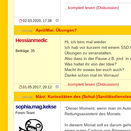
...komplett lesen
(
Diskussion
)
02.03.2020, 17:38
April/Mai: Übungen?
Hessianmedic
Hi, ich bins mal wieder.
Ich hab vor kurzem mit einem SSD 
Beiträge: 35
Übungen zu veranstalten.
Also dass in der Pause z.B. jmd. i
Was haltet ihr von der Idee?
Macht ihr sowas bei euch auch?
Danke schon mal im Vorraus!
...komplett lesen
(
Diskussion
)
01.05.2017, 20:12
März: Kuriositäten des (Schul-)Sanitätsdienste
sophia.mag.kekse
"Dieser Moment, wenn man im Auto no
Foren-Team
Rettungsassistent des Monats.
In diesem Monat soll es darum gehen
einen guten Cartoon von Rippenspreiz