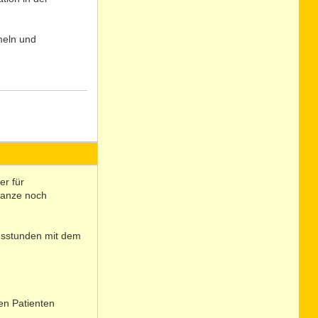
meln und
N
o
er für
ganze noch
ngsstunden mit dem
den Patienten