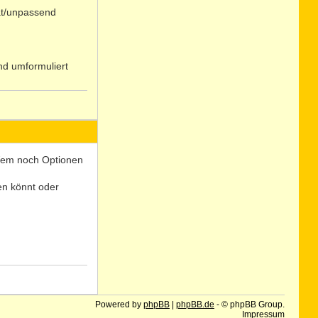
at/unpassend
nd umformuliert
N
o
 Wem noch Optionen
len könnt oder
N
o
Powered by
phpBB
|
phpBB.de
- © phpBB Group.
Impressum