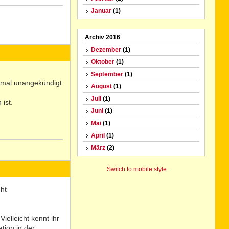
Januar
(1)
N
Archiv 2016
o
Dezember
(1)
Oktober
(1)
September
(1)
 mal unangekündigt
August
(1)
Juli
(1)
ist.
Juni
(1)
Mai
(1)
April
(1)
März
(2)
N
o
Switch to mobile style
ht
ielleicht kennt ihr
tion in der