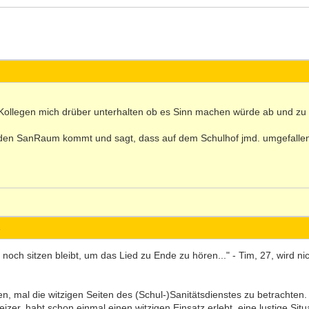
Kollegen mich drüber unterhalten ob es Sinn machen würde ab und zu
n den SanRaum kommt und sagt, dass auf dem Schulhof jmd. umgefallen 
s
ch sitzen bleibt, um das Lied zu Ende zu hören..." - Tim, 27, wird nic
, mal die witzigen Seiten des (Schul-)Sanitätsdienstes zu betrachten. V
er, habt schon einmal einen witzigen Einsatz erlebt, eine lustige Situa