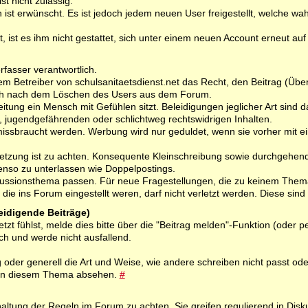
t nicht zulässig.
 ist erwünscht. Es ist jedoch jedem neuen User freigestellt, welche wah
, ist es ihm nicht gestattet, sich unter einem neuen Account erneut auf 
rfasser verantwortlich.
dem Betreiber von schulsanitaetsdienst.net das Recht, den Beitrag (Über
uch nach dem Löschen des Users aus dem Forum.
tung ein Mensch mit Gefühlen sitzt. Beleidigungen jeglicher Art sind dah
en, jugendgefährenden oder schlichtweg rechtswidrigen Inhalten.
missbraucht werden. Werbung wird nur geduldet, wenn sie vorher mit
setzung ist zu achten. Konsequente Kleinschreibung sowie durchgehen
benso zu unterlassen wie Doppelpostings.
skussionsthema passen. Für neue Fragestellungen, die zu keinem Thema 
die ins Forum eingestellt weren, darf nicht verletzt werden. Diese si
leidigende Beiträge)
letzt fühlst, melde dies bitte über die "Beitrag melden"-Funktion (od
ch und werde nicht ausfallend.
oder generell die Art und Weise, wie andere schreiben nicht passt od
s in diesem Thema absehen.
#
haltung der Regeln im Forum zu achten. Sie greifen regulierend in Dis