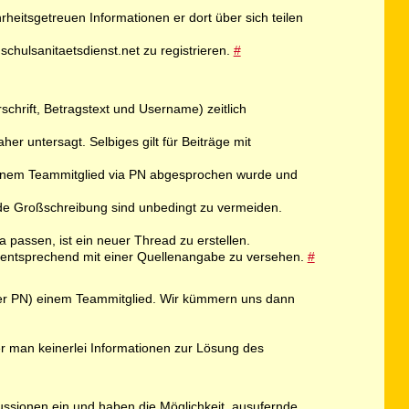
rheitsgetreuen Informationen er dort über sich teilen
schulsanitaetsdienst.net zu registrieren.
#
schrift, Betragstext und Username) zeitlich
er untersagt. Selbiges gilt für Beiträge mit
 einem Teammitglied via PN abgesprochen wurde und
de Großschreibung sind unbedingt zu vermeiden.
passen, ist ein neuer Thread zu erstellen.
nd entsprechend mit einer Quellenangabe zu versehen.
#
er per PN) einem Teammitglied. Wir kümmern uns dann
er man keinerlei Informationen zur Lösung des
kussionen ein und haben die Möglichkeit, ausufernde