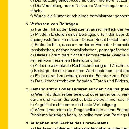
d) Die Nutzung eines Accounts durch mehrere Nutzer is
e) Die Vorstellung neuer Nutzer im Vorstellungsbereich
möchte.
f) Wurde ein Nutzer durch einen Administrator gesperrt
Verfassen von Beiträgen
a) Für den Inhalt der Beiträge ist ausschließlich der Ve
b) Mit dem Erstellen eines Beitrages erteilt der User 
uneingeschränkt zu nutzen. Dieses Recht besteht a
c) Bedenke bitte, dass am anderen Ende der Internetlei
rassistischen, nationalsozialistischen, pornografisch
d) Dieses Forum darf nicht für kommerzielle Zwecke 
keinen kommerziellen Hintergrund hat.
e) Auf eine akzeptable Rechtschreibung und Zeichen
f) Beiträge, die nur aus einem Wort bestehen, sind e
g) Es ist darauf zu achten, dass die Beiträge zum Di
h) Das Urheberrecht von fremden TExten und Bildern, 
Jemand tritt dir oder anderen auf den Schlips (be
a) Wenn du dich selber beleidigt oder anderweitig ver
darum und klären die Sache. Bitte bleibe immer sachli
b) Angriff ist nicht immer die beste Verteidigung.
c) Wenn jemandem die Fragestellung in einem Beitrag 
Problems beitragen kann, so sollte man von Posting
Aufgaben und Rechte des Foren-Teams
a) Die Teammitglieder haben die Aufgabe, auf die Ein