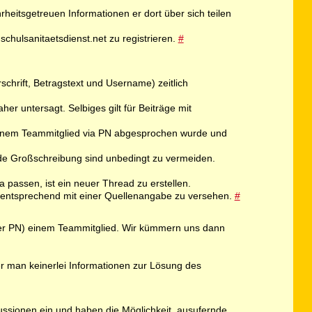
rheitsgetreuen Informationen er dort über sich teilen
schulsanitaetsdienst.net zu registrieren.
#
schrift, Betragstext und Username) zeitlich
er untersagt. Selbiges gilt für Beiträge mit
 einem Teammitglied via PN abgesprochen wurde und
de Großschreibung sind unbedingt zu vermeiden.
passen, ist ein neuer Thread zu erstellen.
nd entsprechend mit einer Quellenangabe zu versehen.
#
er per PN) einem Teammitglied. Wir kümmern uns dann
er man keinerlei Informationen zur Lösung des
kussionen ein und haben die Möglichkeit, ausufernde