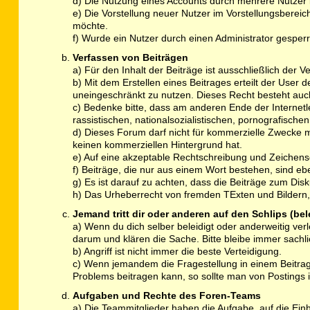
d) Die Nutzung eines Accounts durch mehrere Nutzer is
e) Die Vorstellung neuer Nutzer im Vorstellungsbereich
möchte.
f) Wurde ein Nutzer durch einen Administrator gesperrt
Verfassen von Beiträgen
a) Für den Inhalt der Beiträge ist ausschließlich der Ve
b) Mit dem Erstellen eines Beitrages erteilt der User 
uneingeschränkt zu nutzen. Dieses Recht besteht a
c) Bedenke bitte, dass am anderen Ende der Internetlei
rassistischen, nationalsozialistischen, pornografisch
d) Dieses Forum darf nicht für kommerzielle Zwecke 
keinen kommerziellen Hintergrund hat.
e) Auf eine akzeptable Rechtschreibung und Zeichen
f) Beiträge, die nur aus einem Wort bestehen, sind e
g) Es ist darauf zu achten, dass die Beiträge zum Di
h) Das Urheberrecht von fremden TExten und Bildern, 
Jemand tritt dir oder anderen auf den Schlips (be
a) Wenn du dich selber beleidigt oder anderweitig ver
darum und klären die Sache. Bitte bleibe immer sachli
b) Angriff ist nicht immer die beste Verteidigung.
c) Wenn jemandem die Fragestellung in einem Beitrag 
Problems beitragen kann, so sollte man von Posting
Aufgaben und Rechte des Foren-Teams
a) Die Teammitglieder haben die Aufgabe, auf die Ein