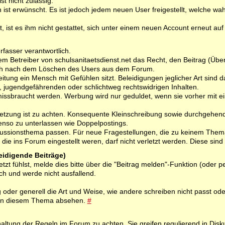
t nicht zulässig.
 ist erwünscht. Es ist jedoch jedem neuen User freigestellt, welche wah
, ist es ihm nicht gestattet, sich unter einem neuen Account erneut auf 
rfasser verantwortlich.
dem Betreiber von schulsanitaetsdienst.net das Recht, den Beitrag (Über
uch nach dem Löschen des Users aus dem Forum.
tung ein Mensch mit Gefühlen sitzt. Beleidigungen jeglicher Art sind dah
en, jugendgefährenden oder schlichtweg rechtswidrigen Inhalten.
missbraucht werden. Werbung wird nur geduldet, wenn sie vorher mit
setzung ist zu achten. Konsequente Kleinschreibung sowie durchgehen
benso zu unterlassen wie Doppelpostings.
skussionsthema passen. Für neue Fragestellungen, die zu keinem Thema 
die ins Forum eingestellt weren, darf nicht verletzt werden. Diese si
leidigende Beiträge)
letzt fühlst, melde dies bitte über die "Beitrag melden"-Funktion (od
ch und werde nicht ausfallend.
oder generell die Art und Weise, wie andere schreiben nicht passt od
s in diesem Thema absehen.
#
haltung der Regeln im Forum zu achten. Sie greifen regulierend in Dis