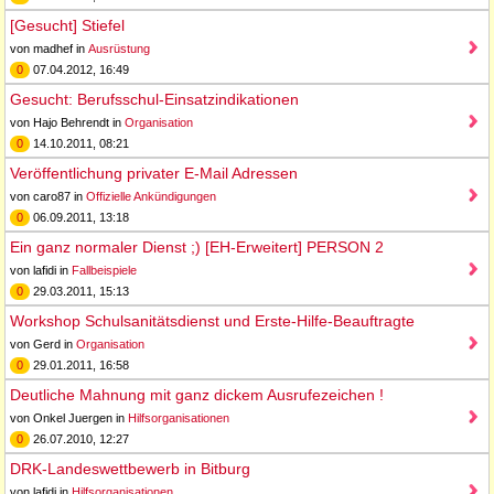
[Gesucht] Stiefel
von madhef in
Ausrüstung
0
07.04.2012, 16:49
Gesucht: Berufsschul-Einsatzindikationen
von Hajo Behrendt in
Organisation
0
14.10.2011, 08:21
Veröffentlichung privater E-Mail Adressen
von caro87 in
Offizielle Ankündigungen
0
06.09.2011, 13:18
Ein ganz normaler Dienst ;) [EH-Erweitert] PERSON 2
von lafidi in
Fallbeispiele
0
29.03.2011, 15:13
Workshop Schulsanitätsdienst und Erste-Hilfe-Beauftragte
von Gerd in
Organisation
0
29.01.2011, 16:58
Deutliche Mahnung mit ganz dickem Ausrufezeichen !
von Onkel Juergen in
Hilfsorganisationen
0
26.07.2010, 12:27
DRK-Landeswettbewerb in Bitburg
von lafidi in
Hilfsorganisationen