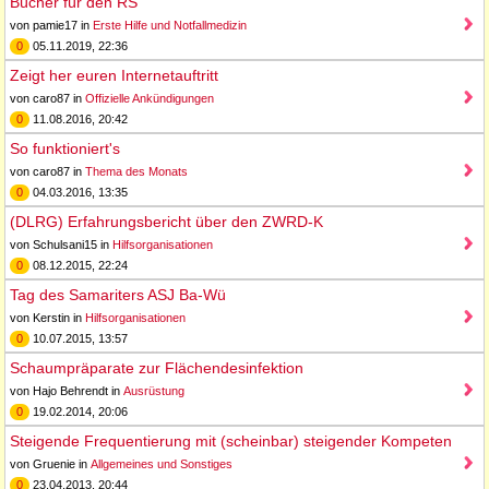
Bücher für den RS
von pamie17 in
Erste Hilfe und Notfallmedizin
0
05.11.2019, 22:36
Zeigt her euren Internetauftritt
von caro87 in
Offizielle Ankündigungen
0
11.08.2016, 20:42
So funktioniert's
von caro87 in
Thema des Monats
0
04.03.2016, 13:35
(DLRG) Erfahrungsbericht über den ZWRD-K
von Schulsani15 in
Hilfsorganisationen
0
08.12.2015, 22:24
Tag des Samariters ASJ Ba-Wü
von Kerstin in
Hilfsorganisationen
0
10.07.2015, 13:57
Schaumpräparate zur Flächendesinfektion
von Hajo Behrendt in
Ausrüstung
0
19.02.2014, 20:06
Steigende Frequentierung mit (scheinbar) steigender Kompeten
von Gruenie in
Allgemeines und Sonstiges
0
23.04.2013, 20:44