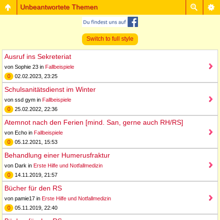
Unbeantwortete Themen
Switch to full style
Ausruf ins Sekreteriat
von Sophie 23 in
Fallbeispiele
0
02.02.2023, 23:25
Schulsanitätsdienst im Winter
von ssd gym in
Fallbeispiele
0
25.02.2022, 22:36
Atemnot nach den Ferien [mind. San, gerne auch RH/RS]
von Echo in
Fallbeispiele
0
05.12.2021, 15:53
Behandlung einer Humerusfraktur
von Dark in
Erste Hilfe und Notfallmedizin
0
14.11.2019, 21:57
Bücher für den RS
von pamie17 in
Erste Hilfe und Notfallmedizin
0
05.11.2019, 22:40