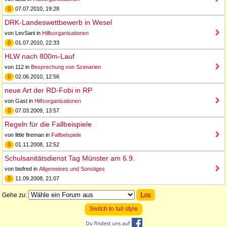
0
07.07.2010, 19:28
DRK-Landeswettbewerb in Wesel
von LevSani in
Hilfsorganisationen
0
01.07.2010, 22:33
HLW nach 800m-Lauf
von 112 in
Besprechung von Szenarien
0
02.06.2010, 12:56
neue Art der RD-Fobi in RP
von Gast in
Hilfsorganisationen
0
07.03.2009, 13:57
Regeln für die Fallbeispiele
von little fireman in
Fallbeispiele
0
01.11.2008, 12:52
Schulsanitätsdienst Tag Münster am 6.9.
von biofred in
Allgemeines und Sonstiges
0
11.09.2008, 21:07
Gehe zu:
Switch to full style