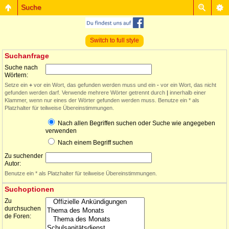
Suche
Switch to full style
Suchanfrage
Suche nach
Wörtern:
Setze ein
+
vor ein Wort, das gefunden werden muss und ein
-
vor ein Wort, das nicht
gefunden werden darf. Verwende mehrere Wörter getrennt durch
|
innerhalb einer
Klammer, wenn nur eines der Wörter gefunden werden muss. Benutze ein * als
Platzhalter für teilweise Übereinstimmungen.
Nach allen Begriffen suchen oder Suche wie angegeben
verwenden
Nach einem Begriff suchen
Zu suchender
Autor:
Benutze ein * als Platzhalter für teilweise Übereinstimmungen.
Suchoptionen
Zu
durchsuchen
de Foren: