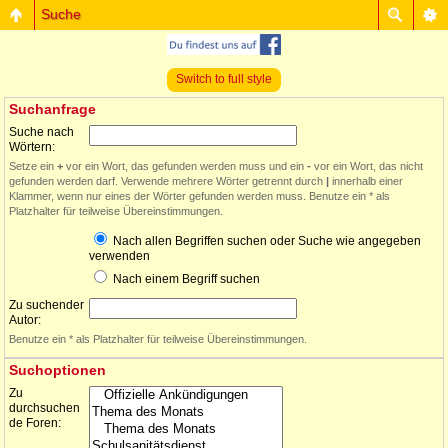
Suche
Switch to full style
Suchanfrage
Suche nach
Wörtern:
Setze ein
+
vor ein Wort, das gefunden werden muss und ein
-
vor ein Wort, das nicht
gefunden werden darf. Verwende mehrere Wörter getrennt durch
|
innerhalb einer
Klammer, wenn nur eines der Wörter gefunden werden muss. Benutze ein * als
Platzhalter für teilweise Übereinstimmungen.
Nach allen Begriffen suchen oder Suche wie angegeben
verwenden
Nach einem Begriff suchen
Zu suchender
Autor:
Benutze ein * als Platzhalter für teilweise Übereinstimmungen.
Suchoptionen
Zu
durchsuchen
de Foren: