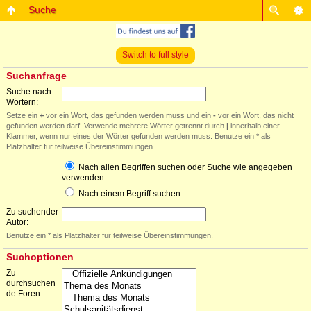
Suche
Switch to full style
Suchanfrage
Suche nach
Wörtern:
Setze ein
+
vor ein Wort, das gefunden werden muss und ein
-
vor ein Wort, das nicht
gefunden werden darf. Verwende mehrere Wörter getrennt durch
|
innerhalb einer
Klammer, wenn nur eines der Wörter gefunden werden muss. Benutze ein * als
Platzhalter für teilweise Übereinstimmungen.
Nach allen Begriffen suchen oder Suche wie angegeben
verwenden
Nach einem Begriff suchen
Zu suchender
Autor:
Benutze ein * als Platzhalter für teilweise Übereinstimmungen.
Suchoptionen
Zu
durchsuchen
de Foren: