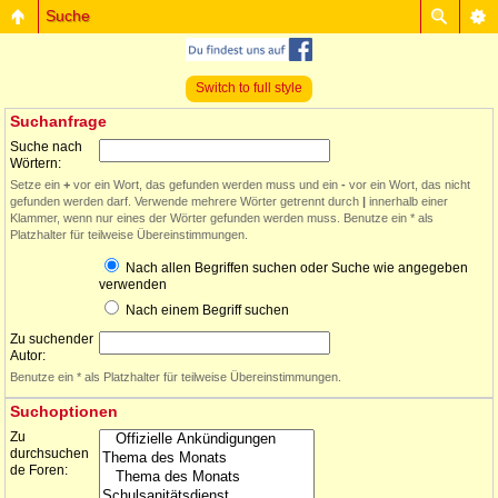
Suche
Switch to full style
Suchanfrage
Suche nach
Wörtern:
Setze ein
+
vor ein Wort, das gefunden werden muss und ein
-
vor ein Wort, das nicht
gefunden werden darf. Verwende mehrere Wörter getrennt durch
|
innerhalb einer
Klammer, wenn nur eines der Wörter gefunden werden muss. Benutze ein * als
Platzhalter für teilweise Übereinstimmungen.
Nach allen Begriffen suchen oder Suche wie angegeben
verwenden
Nach einem Begriff suchen
Zu suchender
Autor:
Benutze ein * als Platzhalter für teilweise Übereinstimmungen.
Suchoptionen
Zu
durchsuchen
de Foren: