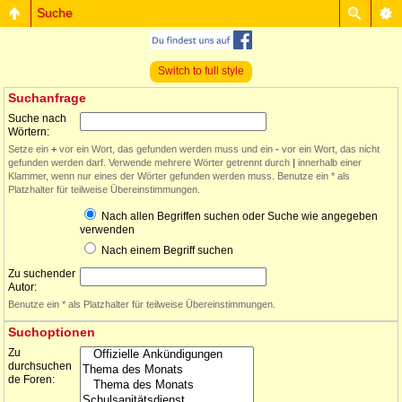
Suche
Switch to full style
Suchanfrage
Suche nach
Wörtern:
Setze ein
+
vor ein Wort, das gefunden werden muss und ein
-
vor ein Wort, das nicht
gefunden werden darf. Verwende mehrere Wörter getrennt durch
|
innerhalb einer
Klammer, wenn nur eines der Wörter gefunden werden muss. Benutze ein * als
Platzhalter für teilweise Übereinstimmungen.
Nach allen Begriffen suchen oder Suche wie angegeben
verwenden
Nach einem Begriff suchen
Zu suchender
Autor:
Benutze ein * als Platzhalter für teilweise Übereinstimmungen.
Suchoptionen
Zu
durchsuchen
de Foren: