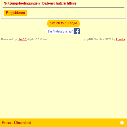
Nutzungsbedingungen
|
Datenschutzrichtlinie
Registrieren
Switch to full style
Powered by
phpBB
© phpBB Group.
phpBB Mobile / SEO by
Artodia
.
Foren-Übersicht